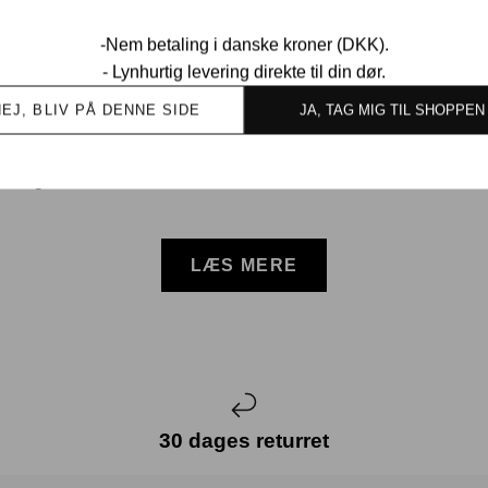
 Stil i Én Sneaker med Flere Un
-Nem betaling i danske kroner (DKK).
 der der i øjeblikket er blandt de største hits på sneakermarked
- Lynhurtig levering direkte til din dør.
NEJ, BLIV PÅ DENNE SIDE
JA, TAG MIG TIL SHOPPEN
 Og U?
e navngiver modellen sådan. 1906R er den klassiske version af 
LÆS MERE
30 dages returret