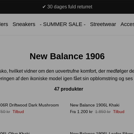
✔ 30 dages fuld returret
lers
Sneakers
- SUMMER SALE -
Streetwear
Acces
New Balance 1906
hvilket vidner om den uovertrufne komfort, der medfølger den
ringen af den ikoniske model igen fået sin opblomstring og ses
47 produkter
906R Driftwood Dark Mushroom
New Balance 1906L Khaki
-35%
750 kr
Tilbud
1.200 kr
1.850 kr
Tilbud
Fra
06L Olive Khaki
New Balance 1906L Loafer Silver