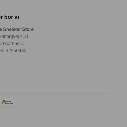
r bor vi
e Sneaker Store
lkeborgvej 41B
00 Aarhus C
R: 42250430