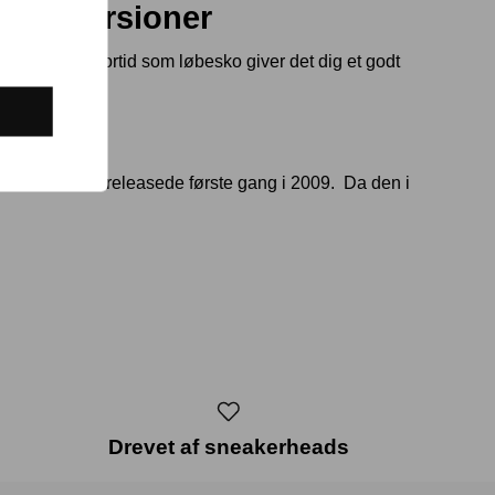
ikke Versioner
et. Med sin fortid som løbesko giver det dig et godt
modellen, som releasede første gang i 2009. Da den i
Drevet af sneakerheads