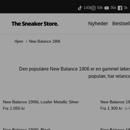
Hop
140k
59k
36k
3k
til
indhold
Nyheder
Bestsel
Hjem
New Balance 1906
Den populære New Balance 1906 er en gammel løbesko, 
populær, har relance
New Balance 1906L Loafer Metallic Silver
New Balance 1
Bestseller
Bestseller
1.050 kr
1.300 kr
1.
Fra
Fra
-40%
-26%
New Balance 1906L Black
New Balance 19