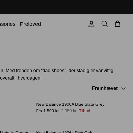
Søg
sories
Preloved
Konto
Kurv
. Med trenden om “dad shoes", der stadig er vanvittig
 overalt i hverdagen!
Sortér
Fremhævet
efter
New Balance 1906A Blue Slate Grey
-36%
1.500 kr
2.350 kr
Tilbud
Fra
 Metallic Cream
New Balance 1906L Rich Oak