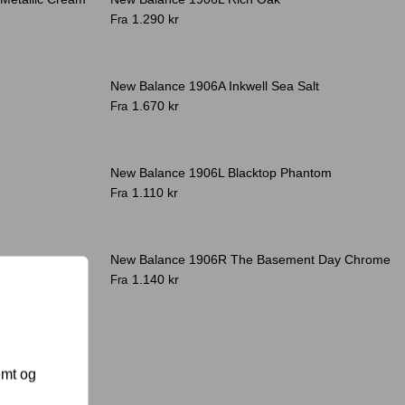
-40%
1.290 kr
Fra
New Balance 1906A Inkwell Sea Salt
1.670 kr
Fra
New Balance 1906L Blacktop Phantom
1.110 kr
Fra
New Balance 1906R The Basement Day Chrome
1.140 kr
Fra
emt og