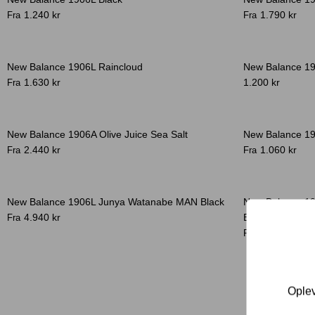
1.240 kr
1.790 kr
Fra
Fra
New Balance 1906L Raincloud
New Balance 1
-20%
1.630 kr
1.200 kr
Fra
New Balance 1906A Olive Juice Sea Salt
New Balance 19
2.440 kr
1.060 kr
Fra
Fra
New Balance 1906L Junya Watanabe MAN Black
New Balance 19
4.940 kr
Butterfly
Fra
1.940 kr
Fra
Oplev