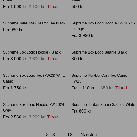
1.800 kr
2.100 kr
Tilbud
550 kr
Fra
Supreme Tyler The Creator Tee Black
Supreme Box Logo Hoodie FW 2024 -
Orange
980 kr
Fra
3.990 kr
Fra
Supreme Box Logo Hoodie - Black
Supreme Box Logo Beanie Black
-17%
3.000 kr
3.600 kr
Tilbud
800 kr
Fra
Supreme Box Logo Tee (FW23) White
Supreme Playboi Carti Tee Camo
-40%
Camo
FW25
1.750 kr
1.110 kr
1.350 kr
Tilbud
Fra
Fra
Supreme Box Logo Hoodie FW 2024 -
Supreme Jordan Biggie S/S Top White
-20%
Grey
800 kr
Fra
2.560 kr
3.200 kr
Tilbud
Fra
1
2
3
…
13
·
Næste »