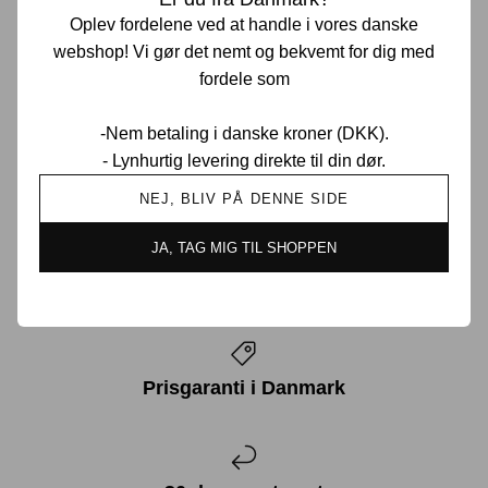
og Tokyo som undtagelse. På Supremes hjemmeside er
Oplev fordelene ved at handle i vores danske
der “drop-day”, når der kommer nye kollektioner, og på
webshop! Vi gør det nemt og bekvemt for dig med
disse dage stiger trafikken på hjemmesiden med 16.800%,
fordele som
da tusindvis af streetwearelskere forsøger at anskaffe sig
de nye items. Det kan derfor desværre være noget af en
-Nem betaling i danske kroner (DKK).
mission at anskaffe sig den trøje, cap eller taske, ma...
- Lynhurtig levering direkte til din dør.
NEJ, BLIV PÅ DENNE SIDE
LÆS MERE
JA, TAG MIG TIL SHOPPEN
Prisgaranti i Danmark