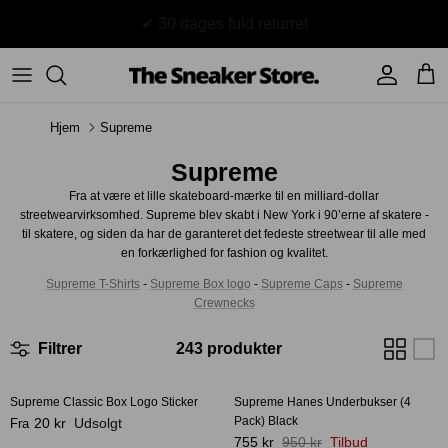
Hop
til
indhold
Sneakers
Stüssy
Accessories
Hjem
Supreme
Adidas
Supreme
Supreme
Nike
BAPE - A Bathing Ape
Fra at være et lille skateboard-mærke til en milliard-dollar
streetwearvirksomhed. Supreme blev skabt i New York i 90’erne af skatere -
UGG
TSS Collection
til skatere, og siden da har de garanteret det fedeste streetwear til alle med
en forkærlighed for fashion og kvalitet.
Yeezy
Supreme T-Shirts
-
Supreme Box logo
-
Supreme Caps
-
Supreme
Crewnecks
Accessories
Sneaker boks
Jordans
Filtrer
243 produkter
New Balance
Supreme Classic Box Logo Sticker
Supreme Hanes Underbukser (4
-21%
Pack) Black
20 kr
Udsolgt
Fra
Andre brands
755 kr
950 kr
Tilbud