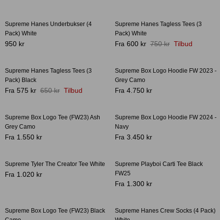
Supreme Hanes Underbukser (4
Supreme Hanes Tagless Tees (3
Bestseller
Pack) White
Pack) White
-20%
950 kr
600 kr
750 kr
Tilbud
Fra
Crease protectors
Skotræ
Supreme Hanes Tagless Tees (3
Supreme Box Logo Hoodie FW 2023 -
-12%
Pack) Black
Grey Camo
575 kr
650 kr
Tilbud
4.750 kr
Fra
Fra
Supreme Box Logo Tee (FW23) Ash
Supreme Box Logo Hoodie FW 2024 -
Grey Camo
Navy
1.550 kr
3.450 kr
Fra
Fra
Sneaker rengøring
Supreme Tyler The Creator Tee White
Supreme Playboi Carti Tee Black
FW25
1.020 kr
Fra
1.300 kr
Fra
Supreme Box Logo Tee (FW23) Black
Supreme Hanes Crew Socks (4 Pack)
-14%
Camo
White