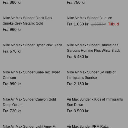
880 kr
750 kr
Fra
Fra
-20%
Nike Air Max Sunder Black Dark
Nike Air Max Sunder Blue Ice
-28%
Smoke Grey Metallic Gold
1.050 kr
1.350 kr
Tilbud
Fra
Crease protectors
Skotræ
960 kr
Fra
Nike Air Max Sunder Hyper Pink Black
Nike Air Max Sunder Comme des
-46%
Garcons Homme Plus White Black
670 kr
Fra
5.450 kr
Fra
Nike Air Max Sunder Gore-Tex Hyper
Nike Air Max Sunder SP Kids of
Crimson
Immigrants Sunrise
990 kr
2.180 kr
Fra
Fra
Sneaker rengøring
Nike Air Max Sunder Canyon Gold
Air Max Sunder x Kids of Immigrants
-33%
Deep Ocean
Sun Down
720 kr
3.500 kr
Fra
Fra
Nike Air Max Sunder Light Army Fir
Air Max Sunder PRM Rattan