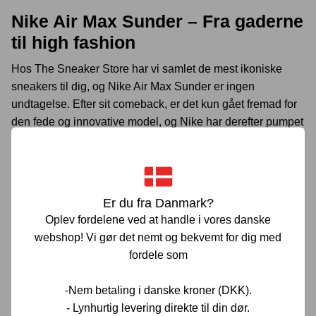
Nike Air Max Sunder – Fra gaderne
til high fashion
Hos
The Sneaker Store
har vi samlet de mest ikoniske
sneakers til dig, og
Nike Air Max Sunder
er ingen
undtagelse. Efter sit comeback, er det kun gået fremad for
den fede og innovative model, og Nike har derefter pumpet
forskellige colorways af modellen, så der med sikkerhed er
noget som falder i DIN smag. Nike Sunder har i 2025
cementeret sin plads som en af de mest eftertragtede
sneakers p...
Er du fra Danmark?
Oplev fordelene ved at handle i vores danske
LÆS MERE
webshop! Vi gør det nemt og bekvemt for dig med
fordele som
-Nem betaling i danske kroner (DKK).
- Lynhurtig levering direkte til din dør.