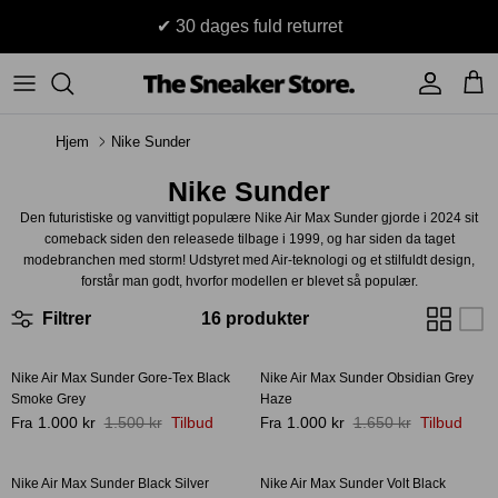
Hop
✔ 30 dages fuld returret
til
indhold
Sneakers
Stüssy
Accessories
Hjem
Nike Sunder
Adidas
Supreme
Nike Sunder
Nike
BAPE - A Bathing Ape
Den futuristiske og vanvittigt populære Nike Air Max Sunder gjorde i 2024 sit
comeback siden den releasede tilbage i 1999, og har siden da taget
UGG
TSS Collection
modebranchen med storm! Udstyret med Air-teknologi og et stilfuldt design,
forstår man godt, hvorfor modellen er blevet så populær.
Yeezy
Filtrer
16 produkter
Accessories
Sneaker boks
Jordans
Nike Air Max Sunder Gore-Tex Black
Nike Air Max Sunder Obsidian Grey
-45%
-42%
Smoke Grey
Haze
New Balance
1.000 kr
1.500 kr
Tilbud
1.000 kr
1.650 kr
Tilbud
Fra
Fra
Andre brands
Nike Air Max Sunder Black Silver
Nike Air Max Sunder Volt Black
Bestseller