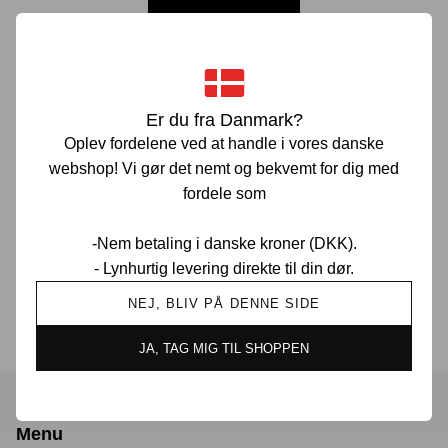
Er du fra Danmark?
Oplev fordelene ved at handle i vores danske
Prisgaranti i Danmark
webshop! Vi gør det nemt og bekvemt for dig med
fordele som
-Nem betaling i danske kroner (DKK).
30 dages returret
- Lynhurtig levering direkte til din dør.
NEJ, BLIV PÅ DENNE SIDE
Drevet af sneakerheads
JA, TAG MIG TIL SHOPPEN
Menu