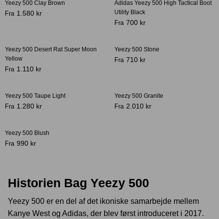
Yeezy 500 Clay Brown
Adidas Yeezy 500 High Tactical Boot
-31%
Utility Black
1.580 kr
Fra
700 kr
Fra
Crease protectors
Skotræ
Yeezy 500 Desert Rat Super Moon
Yeezy 500 Stone
Yellow
710 kr
Fra
1.110 kr
Fra
Yeezy 500 Taupe Light
Yeezy 500 Granite
1.280 kr
2.010 kr
Fra
Fra
Yeezy 500 Blush
990 kr
Fra
Sneaker rengøring
Historien Bag Yeezy 500
Yeezy 500
er en del af det ikoniske samarbejde mellem
Kanye West
og
Adidas
, der blev først introduceret i
2017
.