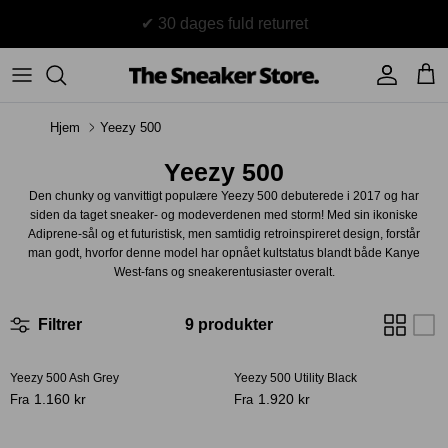
Hop
til
indhold
Sneakers
Stüssy
Accessories
Hjem
Yeezy 500
Adidas
Supreme
Yeezy 500
Nike
BAPE - A Bathing Ape
Den chunky og vanvittigt populære Yeezy 500 debuterede i 2017 og har
siden da taget sneaker- og modeverdenen med storm! Med sin ikoniske
UGG
TSS Collection
Adiprene-sål og et futuristisk, men samtidig retroinspireret design, forstår
man godt, hvorfor denne model har opnået kultstatus blandt både Kanye
West-fans og sneakerentusiaster overalt.
Yeezy
Accessories
Sneaker boks
Filtrer
9 produkter
Jordans
New Balance
Yeezy 500 Ash Grey
Yeezy 500 Utility Black
-50%
1.160 kr
1.920 kr
Fra
Fra
Andre brands