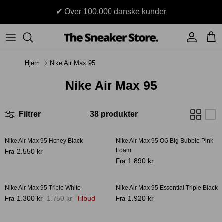
Hop
✔ Over 100.000 danske kunder
til
indhold
Sneakers
Stüssy
Accessories
Hjem
Nike Air Max 95
Adidas
Supreme
Nike Air Max 95
Nike
BAPE - A Bathing Ape
UGG
TSS Collection
Filtrer
38 produkter
Yeezy
Nike Air Max 95 Honey Black
Nike Air Max 95 OG Big Bubble Pink
-36%
Foam
2.550 kr
Fra
Accessories
Sneaker boks
1.890 kr
Fra
Jordans
New Balance
Nike Air Max 95 Triple White
Nike Air Max 95 Essential Triple Black
-43%
1.300 kr
1.750 kr
Tilbud
1.920 kr
Fra
Fra
Andre brands