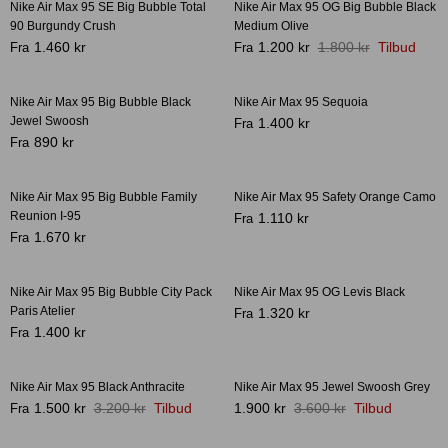
Nike Air Max 95 SE Big Bubble Total
Nike Air Max 95 OG Big Bubble Black
-36%
90 Burgundy Crush
Medium Olive
1.460 kr
1.200 kr
1.800 kr
Tilbud
Fra
Fra
Crease protectors
Skotræ
Nike Air Max 95 Big Bubble Black
Nike Air Max 95 Sequoia
-20%
Bestseller
Jewel Swoosh
1.400 kr
Fra
890 kr
Fra
Nike Air Max 95 Big Bubble Family
Nike Air Max 95 Safety Orange Camo
Reunion I-95
1.110 kr
Fra
1.670 kr
Fra
Nike Air Max 95 Big Bubble City Pack
Nike Air Max 95 OG Levis Black
-12%
Paris Atelier
1.320 kr
Fra
Sneaker rengøring
1.400 kr
Fra
Nike Air Max 95 Black Anthracite
Nike Air Max 95 Jewel Swoosh Grey
-53%
-47%
1.500 kr
3.200 kr
Tilbud
1.900 kr
3.600 kr
Tilbud
Fra