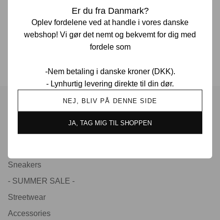
Er du fra Danmark?
Oplev fordelene ved at handle i vores danske
30 dages returret
webshop! Vi gør det nemt og bekvemt for dig med
fordele som
Drevet af sneakerheads
-Nem betaling i danske kroner (DKK).
- Lynhurtig levering direkte til din dør.
NEJ, BLIV PÅ DENNE SIDE
Menu
JA, TAG MIG TIL SHOPPEN
Nyheder
Bestsellers
Sneakers
- SUMMER SALE -
Streetwear
Accessories