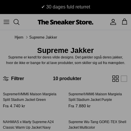
Hop
✔ 30 dages fuld returret
til
indhold
Sneakers
Stüssy
Accessories
Hjem
Supreme Jakker
Adidas
Supreme
Supreme Jakker
Nike
BAPE - A Bathing Ape
Supreme er kendt for deres vilde designs. Det gælder også deres jakker,
hvor de ikke er bange for at lave produkter, som skiller sig ud fra mængden.
UGG
TSS Collection
Filtrer
10 produkter
Yeezy
Accessories
Sneaker boks
Supreme®/MM6 Maison Margiela
Supreme®/MM6 Maison Margiela
Jordans
Split Stadium Jacket Green
Split Stadium Jacket Purple
4.740 kr
7.880 kr
Fra
Fra
New Balance
NAHMIAS x Marty Supreme A24
Supreme Wu-Tang GORE-TEX Shell
Andre brands
Classic Warm Up Jacket Navy
Jacket Multicolor