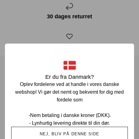
30 dages returret
Drevet af sneakerheads
Menu
Er du fra Danmark?
Oplev fordelene ved at handle i vores danske
Nyheder
webshop! Vi gør det nemt og bekvemt for dig med
Bestsellers
fordele som
Sneakers
-Nem betaling i danske kroner (DKK).
- SUMMER SALE -
- Lynhurtig levering direkte til din dør.
Streetwear
NEJ, BLIV PÅ DENNE SIDE
Accessories