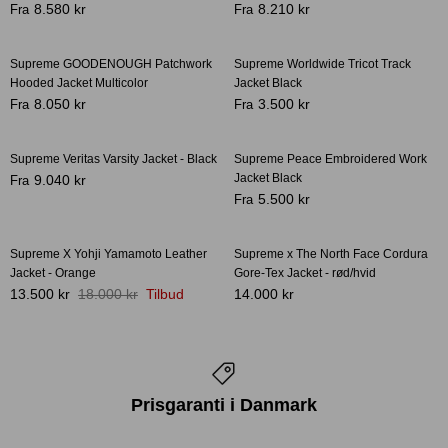
8.580 kr
8.210 kr
Fra
Fra
Supreme GOODENOUGH Patchwork
Supreme Worldwide Tricot Track
Hooded Jacket Multicolor
Jacket Black
Crease protectors
Skotræ
8.050 kr
3.500 kr
Fra
Fra
Supreme Veritas Varsity Jacket - Black
Supreme Peace Embroidered Work
Jacket Black
9.040 kr
Fra
5.500 kr
Fra
Supreme X Yohji Yamamoto Leather
Supreme x The North Face Cordura
-25%
Jacket - Orange
Gore-Tex Jacket - rød/hvid
13.500 kr
18.000 kr
Tilbud
14.000 kr
Sneaker rengøring
Prisgaranti i Danmark