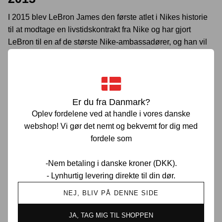
I 2015 blev LeBron James den første atlet i Nikes historie
til at modtage en livstidskontrakt fra Nike og har gjort
LeBron til en af de største Nike-ambassadører, og han vil
være det i mange år endnu.
LÆS MERE
Er du fra Danmark?
Oplev fordelene ved at handle i vores danske
webshop! Vi gør det nemt og bekvemt for dig med
fordele som
Prisgaranti i Danmark
-Nem betaling i danske kroner (DKK).
- Lynhurtig levering direkte til din dør.
NEJ, BLIV PÅ DENNE SIDE
30 dages returret
JA, TAG MIG TIL SHOPPEN