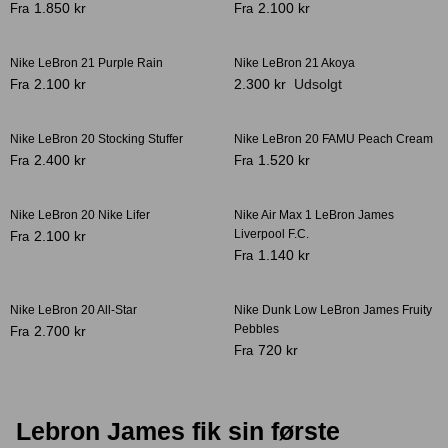
1.850 kr
2.100 kr
Fra
Fra
Nike LeBron 21 Purple Rain
Nike LeBron 21 Akoya
2.100 kr
2.300 kr
Udsolgt
Fra
Crease protectors
Skotræ
Nike LeBron 20 Stocking Stuffer
Nike LeBron 20 FAMU Peach Cream
2.400 kr
1.520 kr
Fra
Fra
Nike LeBron 20 Nike Lifer
Nike Air Max 1 LeBron James
Liverpool F.C.
2.100 kr
Fra
1.140 kr
Fra
Nike LeBron 20 All-Star
Nike Dunk Low LeBron James Fruity
Pebbles
Sneaker rengøring
2.700 kr
Fra
720 kr
Fra
Lebron James fik sin første