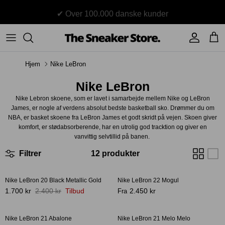
Hop
✔ Over 100.000 danske kunder
til
indhold
Sneakers
Stüssy
Accessories
Hjem
Nike LeBron
Adidas
Supreme
Nike LeBron
Nike
BAPE - A Bathing Ape
Nike Lebron skoene, som er lavet i samarbejde mellem Nike og LeBron
James, er nogle af verdens absolut bedste basketball sko. Drømmer du om
UGG
TSS Collection
NBA, er basket skoene fra LeBron James et godt skridt på vejen. Skoen giver
komfort, er stødabsorberende, har en utrolig god tracktion og giver en
vanvittig selvtillid på banen.
Yeezy
Filtrer
12 produkter
Accessories
Sneaker boks
Jordans
Nike LeBron 20 Black Metallic Gold
Nike LeBron 22 Mogul
-29%
New Balance
1.700 kr
2.400 kr
Tilbud
2.450 kr
Fra
Andre brands
Nike LeBron 21 Abalone
Nike LeBron 21 Melo Melo