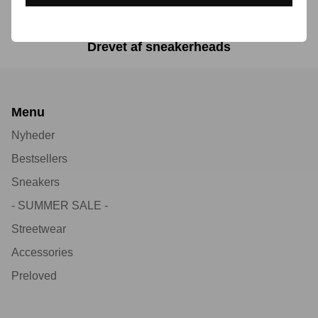
Drevet af sneakerheads
Menu
Nyheder
Bestsellers
Sneakers
- SUMMER SALE -
Streetwear
Accessories
Preloved