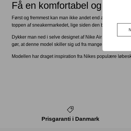
Få en komfortabel og stilful
Først og fremmest kan man ikke andet end at nikke anerken
toppen af sneakermarkedet, lige siden den blev introducer
Dykker man ned i selve designet af Nike Air Max-modellen,
gør, at denne model skiller sig ud fra mange andre
Nike s
Modellen har draget inspiration fra Nikes populære løbesk
Prisgaranti i Danmark