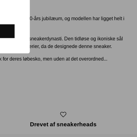
x
n har snart 30-års jubilæum, og modellen har ligget helt i
mbol på Nikes sneakerdynasti. Den tidløse og ikoniske sål
e af deres andre serier, da de designede denne sneaker.
k for deres løbesko, men uden at det overordned...
Drevet af sneakerheads