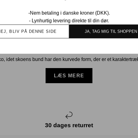
d oplevelse i vores Nike Air Ma
-Nem betaling i danske kroner (DKK).
dende, når man ser på historien for Nike Air Max. Sneakerserie
- Lynhurtig levering direkte til din dør.
et for første gang. Det er intet mindre end imponerende.
NEJ, BLIV PÅ DENNE SIDE
JA, TAG MIG TIL SHOPPEN
 kan man jo godt forstå, hvorfor den har været et fantastisk sy
neakers
. Det er tydeligt, at Nike har ladet sig inspirere af fler
o, idet skoens bund har den kurvede form, der er et karaktertræ
LÆS MERE
30 dages returret