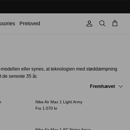
Søg
sories
Preloved
Konto
Kurv
Max-modellen eller synes, at teknologien med støddæmpning
et de seneste 35 år.
Sortér
Fremhævet
efter
n
Nike Air Max 1 Light Army
Bestseller
1.070 kr
Fra
-40%
Nike Air Max 1 SC Noise Aqua