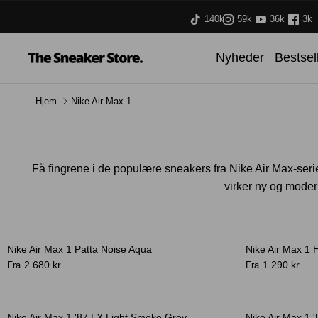
Hop
140k
59k
36k
3k
til
indhold
Nyheder
Bestsel
Hjem
Nike Air Max 1
Få fingrene i de populære sneakers fra Nike Air Max-seri
virker ny og modern
Nike Air Max 1 Patta Noise Aqua
Nike Air Max 1 
-41%
2.680 kr
1.290 kr
Fra
Fra
Nike Air Max 1 '87 LX Light Smoke Grey
Nike Air Max 1 