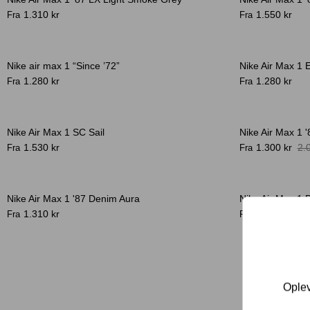
-20%
Bestseller
1.310 kr
1.550 kr
Fra
Fra
Nike air max 1 “Since ’72”
Nike Air Max 1 
1.280 kr
1.280 kr
Fra
Fra
Nike Air Max 1 SC Sail
Nike Air Max 1 
-35%
1.530 kr
1.300 kr
2.
Fra
Fra
Nike Air Max 1 '87 Denim Aura
Nike Air Max 1 
-32%
1.310 kr
1.300 kr
1.
Fra
Fra
Oplev