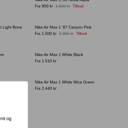
-40%
900 kr
1.500 kr
Tilbud
Fra
t Light Bone
Nike Air Max 1 '87 Canyon Pink
-27%
1.500 kr
2.050 kr
Tilbud
Fra
oom
Nike Air Max 1 White Black
-11%
1.510 kr
Fra
Nike Air Max 1 White Mica Green
2.440 kr
Fra
emt og