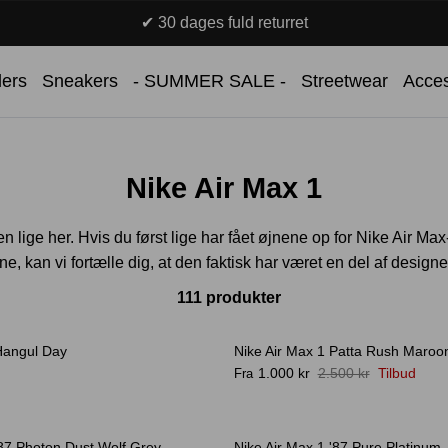
✔ 30 dages fuld returret
lers
Sneakers
- SUMMER SALE -
Streetwear
Acces
Nike Air Max 1
en lige her. Hvis du først lige har fået øjnene op for Nike Air 
e, kan vi fortælle dig, at den faktisk har været en del af design
111 produkter
Hangul Day
Nike Air Max 1 Patta Rush Maroo
-60%
1.000 kr
2.500 kr
Tilbud
Fra
'87 Photon Dust Wolf Grey
Nike Air Max 1 '87 Pure Platinum