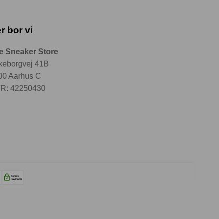
r bor vi
e Sneaker Store
lkeborgvej 41B
00 Aarhus C
R: 42250430