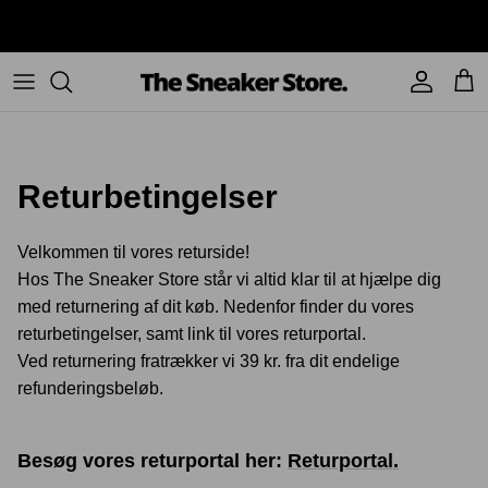
Hop
✔ Over 100.000 danske kunder
til
indhold
Sneakers
Stüssy
Accessories
Adidas
Supreme
Returbetingelser
Nike
BAPE - A Bathing Ape
UGG
TSS Collection
Velkommen til vores returside!
Hos The Sneaker Store står vi altid klar til at hjælpe dig
Yeezy
med returnering af dit køb. Nedenfor finder du vores
returbetingelser, samt link til vores returportal.
Accessories
Sneaker boks
Jordans
Ved returnering fratrækker vi 39 kr. fra dit endelige
refunderingsbeløb.
New Balance
Besøg vores returportal her:
Returportal.
Andre brands