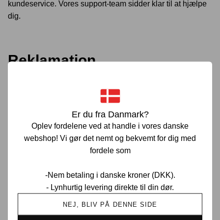
kundeservice. Vores support-team sidder klar til at hjælpe
dig.
Reklamation
Hvis du har et produkt med produktionsfejl eller ønsker at
reklamere over et produkt, bedes du kontakte vores
kundeservice.
Er du fra Danmark?
Oplev fordelene ved at handle i vores danske
Du vil herefter blive informeret om det eventuelle videre
webshop! Vi gør det nemt og bekvemt for dig med
forløb i forbindelse med din reklamation.
fordele som
-Nem betaling i danske kroner (DKK).
Refundering
- Lynhurtig levering direkte til din dør.
NEJ, BLIV PÅ DENNE SIDE
Vi har en behandlingstid på op til 10 hverdage fra vi