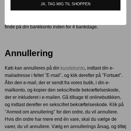
JA, TAG MIG TIL SHOPPEN
modtager din returpakke, til den er behandlet hos os. Når
returneringen er behandlet, modtager du en mail om at der
er foretaget en refundering. Refunderingen vil være at
finde på din bankkonto inden for 4 bankdage.
Annullering
Køb kan annulleres på din
kundekonto
, indtast din e-
mailadresse i feltet "E-mail", og klik derefter på "Fortsæt".
Åbn den e-mail, der er sendt fra vores butik, i din e-
mailkonto, og kopier den sekscifrede bekræftelseskode,
der er inkluderet i e-mailen. Gå tilbage til onlinebutikken,
og indtast derefter en sekscifret bekræftelseskode. Klik på
"Anmod om annullering" for den ordre, du vil annullere.
Hvis din ordre har mere end én vare, skal du vælge de
varer, du vil annullere. Vælg en annullerings årsag, og tilføj