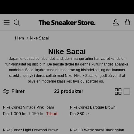
Hop
✔ Over 100.000 danske kunder
til
indhold
Sneakers
Stüssy
Accessories
Hjem
Nike Sacai
Adidas
Supreme
Nike Sacai
Nike
BAPE - A Bathing Ape
Japan er et traditionsbundet land, der i mange årtier har været kendt for
funktionalitet og disciplin. De bedste dyder fra denne kultur har det japanske
UGG
TSS Collection
modehus Sacai krydret med en moderne og frisindet stil, og det kommer
stærkt til udtryk i deres collab med Nike. Nike x Sacai er godt på vej til at
blive en moderne klassiker, hvis du spørger os.
Yeezy
Filtrer
23 produkter
Accessories
Sneaker boks
Jordans
Nike Cortez Vintage Pink Foam
Nike Cortez Baroque Brown
Bestseller
New Balance
1.000 kr
1.050 kr
Tilbud
880 kr
Fra
Fra
-27%
Andre brands
Nike Cortez Light Orewood Brown
Nike LD Waffle sacai Black Nylon
-31%
-43%