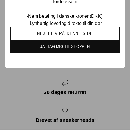
fordele som
Den unikke Yeezy-sko, den uni...
-Nem betaling i danske kroner (DKK).
LÆS MERE
- Lynhurtig levering direkte til din dør.
NEJ, BLIV PÅ DENNE SIDE
JA, TAG MIG TIL SHOPPEN
Prisgaranti i Danmark
30 dages returret
Drevet af sneakerheads