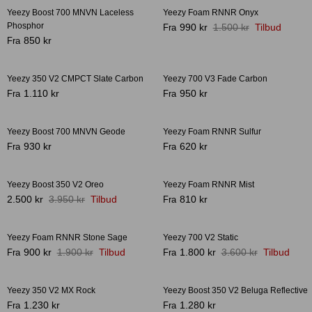
Yeezy Boost 700 MNVN Laceless
Yeezy Foam RNNR Onyx
-34%
Phosphor
990 kr
1.500 kr
Tilbud
Fra
850 kr
Fra
Crease protectors
Skotræ
Yeezy 350 V2 CMPCT Slate Carbon
Yeezy 700 V3 Fade Carbon
1.110 kr
950 kr
Fra
Fra
Yeezy Boost 700 MNVN Geode
Yeezy Foam RNNR Sulfur
930 kr
620 kr
Fra
Fra
Yeezy Boost 350 V2 Oreo
Yeezy Foam RNNR Mist
-37%
2.500 kr
3.950 kr
Tilbud
810 kr
Fra
Sneaker rengøring
Yeezy Foam RNNR Stone Sage
Yeezy 700 V2 Static
-53%
-50%
900 kr
1.900 kr
Tilbud
1.800 kr
3.600 kr
Tilbud
Fra
Fra
Yeezy 350 V2 MX Rock
Yeezy Boost 350 V2 Beluga Reflective
-39%
1.230 kr
1.280 kr
Fra
Fra