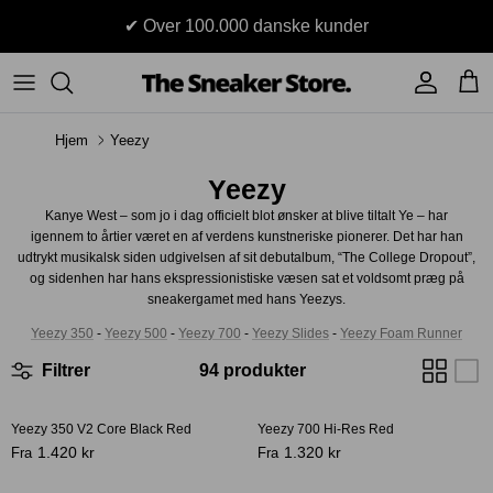
Hop
✔ Over 100.000 danske kunder
til
indhold
Sneakers
Stüssy
Accessories
Hjem
Yeezy
Adidas
Supreme
Yeezy
Nike
BAPE - A Bathing Ape
Kanye West – som jo i dag officielt blot ønsker at blive tiltalt Ye – har
igennem to årtier været en af verdens kunstneriske pionerer. Det har han
UGG
TSS Collection
udtrykt musikalsk siden udgivelsen af sit debutalbum, “The College Dropout”,
og sidenhen har hans ekspressionistiske væsen sat et voldsomt præg på
sneakergamet med hans Yeezys.
Yeezy
Yeezy 350
-
Yeezy 500
-
Yeezy 700
-
Yeezy Slides
-
Yeezy Foam Runner
Accessories
Sneaker boks
Jordans
Filtrer
94 produkter
New Balance
Yeezy 350 V2 Core Black Red
Yeezy 700 Hi-Res Red
-21%
1.420 kr
1.320 kr
Fra
Fra
Andre brands