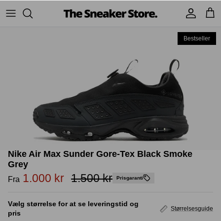
Hop
til
indhold
Bestseller
Sneakers
Stüssy
Accessories
Adidas
Supreme
Nike
BAPE - A Bathing Ape
UGG
TSS Collection
Yeezy
Nike Air Max Sunder Gore-Tex Black Smoke
Accessories
Sneaker boks
Jordans
Grey
1.000 kr
1.500 kr
Fra
Prisgaranti
New Balance
Vælg størrelse for at se leveringstid og
Størrelsesguide
Andre brands
pris