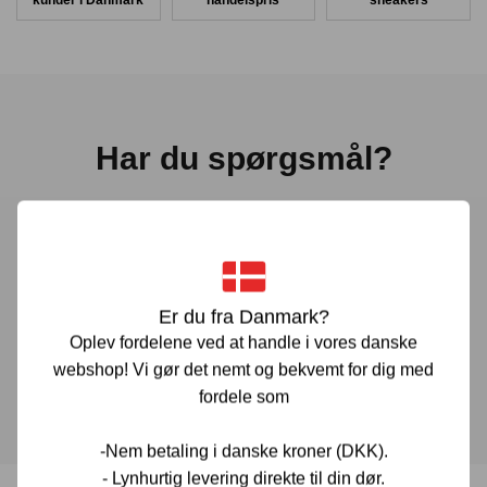
kunder i Danmark
handelspris
sneakers
Har du spørgsmål?
Vi er her for at hjælpe! Hvis du har spørgsmål, er du altid
velkommen til at kontakte os. Udfyld vores kontaktformular
gennem linket herunder og vi vender tilbage til dig hurtigst
muligt.
Er du fra Danmark?
Oplev fordelene ved at handle i vores danske
webshop! Vi gør det nemt og bekvemt for dig med
KONTAKT OS
fordele som
-Nem betaling i danske kroner (DKK).
- Lynhurtig levering direkte til din dør.