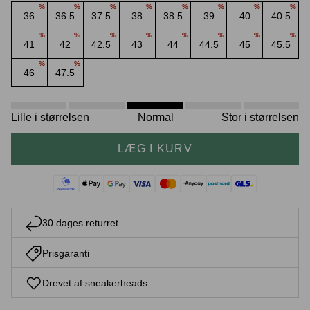
%
%
%
%
%
%
%
%
36
36.5
37.5
38
38.5
39
40
40.5
%
%
%
%
%
%
%
%
41
42
42.5
43
44
44.5
45
45.5
%
%
Crease protectors
Skotræ
46
47.5
Lille i størrelsen
Normal
Stor i størrelsen
LÆG I KURV
30 dages returret
Sneaker rengøring
Prisgaranti
Drevet af sneakerheads