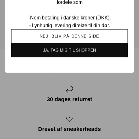
muligt.
fordele som
-Nem betaling i danske kroner (DKK).
KONTAKT OS
- Lynhurtig levering direkte til din dør.
NEJ, BLIV PÅ DENNE SIDE
JA, TAG MIG TIL SHOPPEN
Prisgaranti i Danmark
30 dages returret
Drevet af sneakerheads