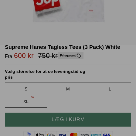
Crease protectors
Skotræ
Supreme Hanes Tagless Tees (3 Pack) White
600 kr
750 kr
Fra
Prisgaranti
Vælg størrelse for at se leveringstid og
pris
S
M
L
%
Sneaker rengøring
XL
LÆG I KURV