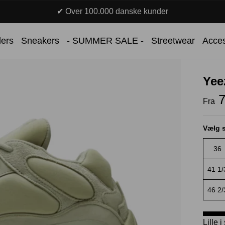
✔ Over 100.000 danske kunder
lers
Sneakers
- SUMMER SALE -
Streetwear
Acces
Yee
7
Fra
Vælg s
36
41 1/
46 2/
Lille 