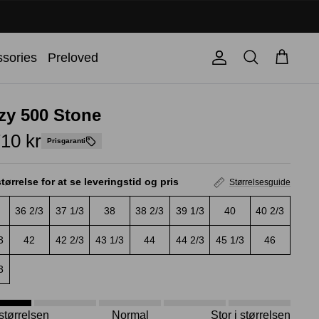
Søg
sories
Preloved
Konto
Kurv
zy 500 Stone
10 kr
Prisgaranti
tørrelse for at se leveringstid og pris
Størrelsesguide
36 2/3
37 1/3
38
38 2/3
39 1/3
40
40 2/3
3
42
42 2/3
43 1/3
44
44 2/3
45 1/3
46
3
i størrelsen
Normal
Stor i størrelsen