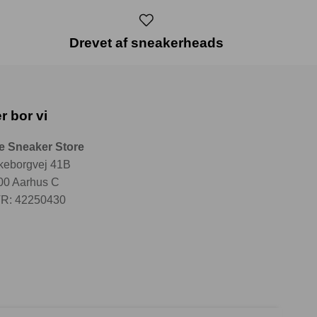
Drevet af sneakerheads
r bor vi
e Sneaker Store
lkeborgvej 41B
00 Aarhus C
R: 42250430