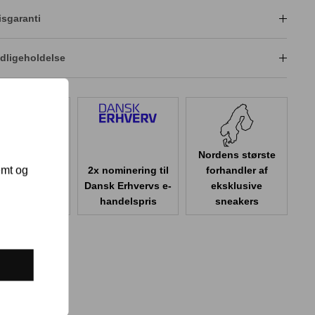
isgaranti
dligeholdelse
Nordens største
emt og
2x nominering til
forhandler af
er 100.000
Dansk Erhvervs e-
eksklusive
er i Danmark
handelspris
sneakers