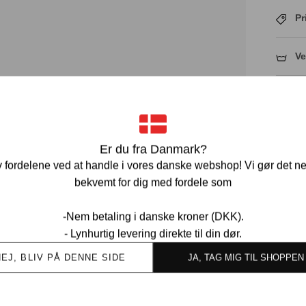
Pr
Ve
Er du fra Danmark?
 fordelene ved at handle i vores danske webshop! Vi gør det n
Ov
bekvemt for dig med fordele som
kund
-Nem betaling i danske kroner (DKK).
- Lynhurtig levering direkte til din dør.
NEJ, BLIV PÅ DENNE SIDE
JA, TAG MIG TIL SHOPPEN