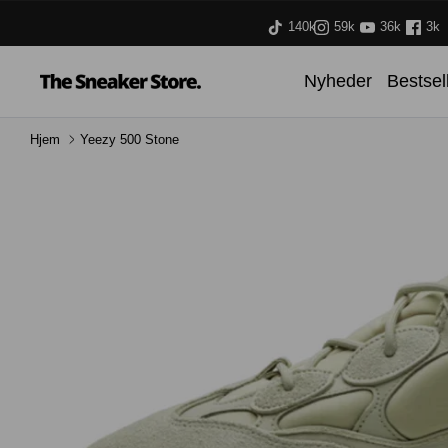
Hop
140k
59k
36k
3k
til
indhold
Nyheder
Bestsel
Hjem
Yeezy 500 Stone