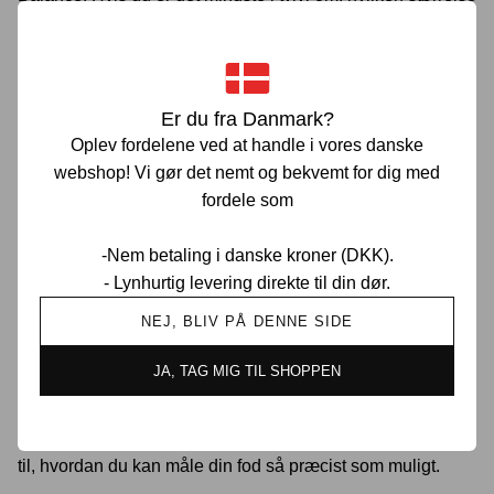
du skal bestille, kan du tjekke vores størrelsesguide for
New Balance ud. Størrelsesguiden er vejledende, og vi
anbefaler altid, at du læser vores "størrelsesanbefaling"
inde på hvert enkelt produkt, da fittet som før nævnt kan
Er du fra Danmark?
variere i forhold til modellen.
Oplev fordelene ved at handle i vores danske
webshop! Vi gør det nemt og bekvemt for dig med
fordele som
Mål din fod og få den rigtige
-Nem betaling i danske kroner (DKK).
New Balance størrelse
- Lynhurtig levering direkte til din dør.
NEJ, BLIV PÅ DENNE SIDE
Hvis du sidder og er i tvivl om, hvilken størrelse Jordan du
skal vælge, kan det være en rigtig god idé at måle din fod
JA, TAG MIG TIL SHOPPEN
og sammenligne med vores Jordan størrelsesguide. På
den måde kan du med rimelig stor garanti blive klogere på,
hvilken størrelse du skal bruge. Nedenfor ser du en guide
til, hvordan du kan måle din fod så præcist som muligt.