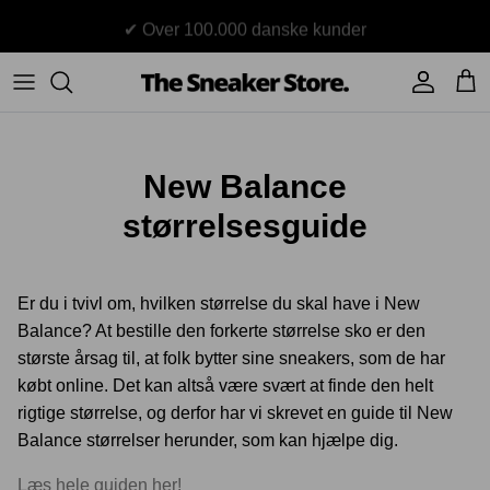
Hop
✔ Over 100.000 danske kunder
til
indhold
Sneakers
Stüssy
Accessories
Adidas
Supreme
New Balance
Nike
BAPE - A Bathing Ape
størrelsesguide
UGG
TSS Collection
Er du i tvivl om, hvilken størrelse du skal have i New
Yeezy
Balance? At bestille den forkerte størrelse sko er den
Accessories
Sneaker boks
største årsag til, at folk bytter sine sneakers, som de har
Jordans
købt online. Det kan altså være svært at finde den helt
New Balance
rigtige størrelse, og derfor har vi skrevet en guide til New
Balance størrelser herunder, som kan hjælpe dig.
Andre brands
Læs hele guiden her!