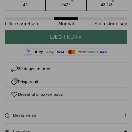
%
%
42
*42*
43 1/3
Lille i størrelsen
Normal
Stor i størrelsen
Crease protectors
Skotræ
LÆG I KURV
30 dages returret
Prisgaranti
Drevet af sneakerheads
Sneaker rengøring
Beskrivelse
Levering