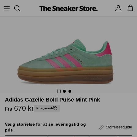
Hop
til
indhold
Sneakers
Stüssy
Accessories
Adidas
Supreme
Nike
BAPE - A Bathing Ape
UGG
TSS Collection
Yeezy
Accessories
Sneaker boks
Adidas Gazelle Bold Pulse Mint Pink
Jordans
670 kr
Fra
Prisgaranti
New Balance
Vælg størrelse for at se leveringstid og
Størrelsesguide
pris
Andre brands