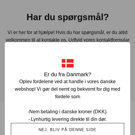
Har du spørgsmål?
Vi er her for at hjælpe! Hvis du har spørgsmål, er du altid
velkommen til at kontakte os. Udfyld vores kontaktformular
gennem linket herunder og vi vender tilbage til dig hurtigst
muligt.
Er du fra Danmark?
KONTAKT OS
Oplev fordelene ved at handle i vores danske
webshop! Vi gør det nemt og bekvemt for dig med
fordele som
-Nem betaling i danske kroner (DKK).
- Lynhurtig levering direkte til din dør.
Prisgaranti i Danmark
NEJ, BLIV PÅ DENNE SIDE