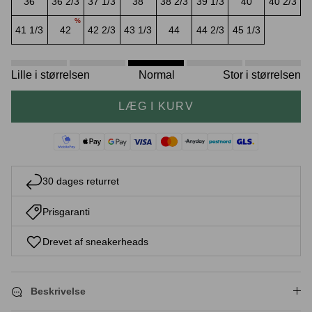
36
36 2/3
37 1/3
38
38 2/3
39 1/3
40
40 2/3
%
41 1/3
42
42 2/3
43 1/3
44
44 2/3
45 1/3
Crease protectors
Skotræ
Lille i størrelsen
Normal
Stor i størrelsen
LÆG I KURV
30 dages returret
Prisgaranti
Sneaker rengøring
Drevet af sneakerheads
Beskrivelse