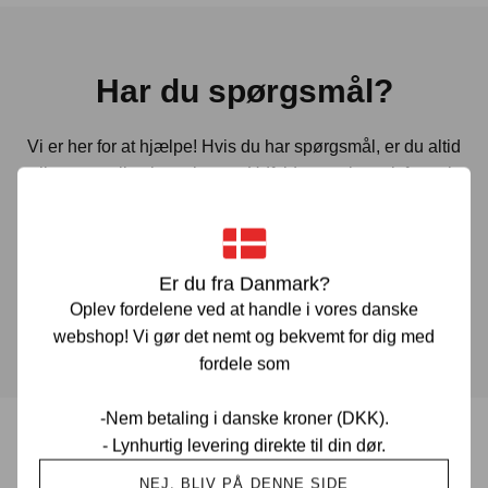
Har du spørgsmål?
Vi er her for at hjælpe! Hvis du har spørgsmål, er du altid
velkommen til at kontakte os. Udfyld vores kontaktformular
gennem linket herunder og vi vender tilbage til dig hurtigst
muligt.
Er du fra Danmark?
KONTAKT OS
Oplev fordelene ved at handle i vores danske
webshop! Vi gør det nemt og bekvemt for dig med
fordele som
-Nem betaling i danske kroner (DKK).
- Lynhurtig levering direkte til din dør.
Prisgaranti i Danmark
NEJ, BLIV PÅ DENNE SIDE