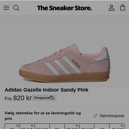
Hop
til
indhold
Sneakers
Stüssy
Accessories
Adidas
Supreme
Nike
BAPE - A Bathing Ape
UGG
TSS Collection
Yeezy
Adidas Gazelle Indoor Sandy Pink
Accessories
Sneaker boks
Jordans
820 kr
Fra
Prisgaranti
New Balance
Vælg størrelse for at se leveringstid og
Størrelsesguide
pris
Andre brands
%
%
%
%