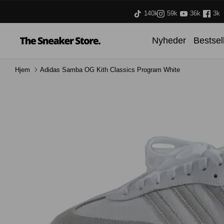
Hop
140k
59k
36k
3k
til
indhold
Nyheder
Bestsel
Hjem
Adidas Samba OG Kith Classics Program White