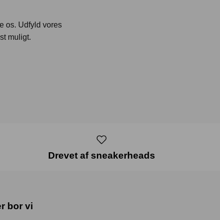
te os. Udfyld vores
st muligt.
Drevet af sneakerheads
r bor vi