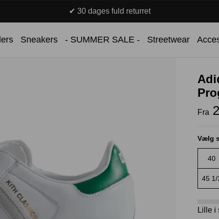
✔ 30 dages fuld returret
lers
Sneakers
- SUMMER SALE -
Streetwear
Acces
Adi
Pro
2
Fra
Vælg s
40
45 1/
Lille 