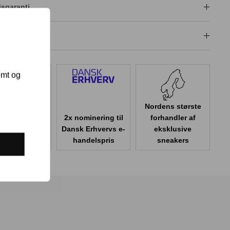
isgaranti
dligeholdelse
emt og
Nordens største
2x nominering til
forhandler af
er 100.000
Dansk Erhvervs e-
eksklusive
er i Danmark
handelspris
sneakers