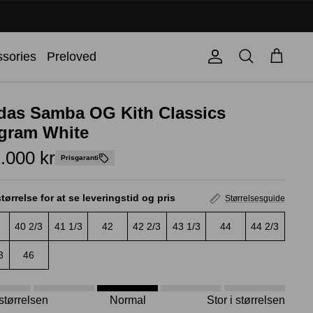
Søg
sories
Preloved
Konto
Kurv
das Samba OG Kith Classics
gram White
.000 kr
Prisgaranti
tørrelse for at se leveringstid og pris
Størrelsesguide
40 2/3
41 1/3
42
42 2/3
43 1/3
44
44 2/3
3
46
i størrelsen
Normal
Stor i størrelsen