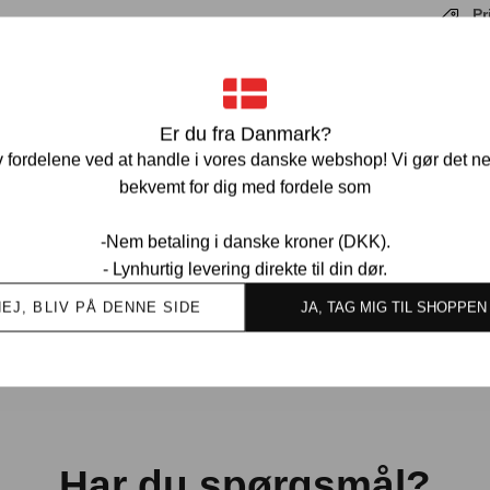
Pr
Ve
Er du fra Danmark?
 fordelene ved at handle i vores danske webshop! Vi gør det n
bekvemt for dig med fordele som
-Nem betaling i danske kroner (DKK).
- Lynhurtig levering direkte til din dør.
Ov
kund
NEJ, BLIV PÅ DENNE SIDE
JA, TAG MIG TIL SHOPPEN
Har du spørgsmål?