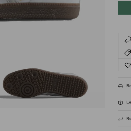
Be
Le
Re