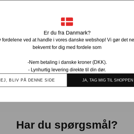
Ve
Er du fra Danmark?
 fordelene ved at handle i vores danske webshop! Vi gør det n
bekvemt for dig med fordele som
-Nem betaling i danske kroner (DKK).
Ov
- Lynhurtig levering direkte til din dør.
kund
NEJ, BLIV PÅ DENNE SIDE
JA, TAG MIG TIL SHOPPEN
Har du spørgsmål?