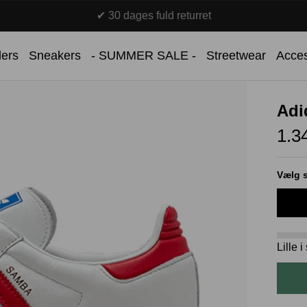
✔ Over 100.000 danske kunder
lers
Sneakers
- SUMMER SALE -
Streetwear
Acces
Adi
1.3
Vælg s
Lille 