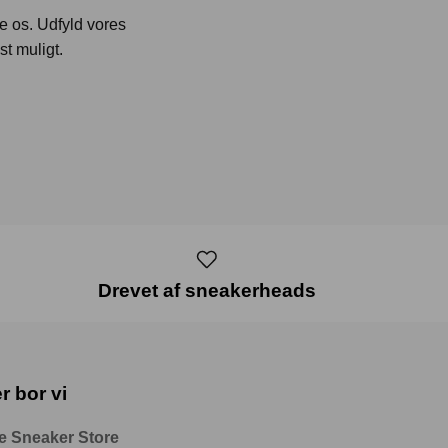
te os. Udfyld vores
st muligt.
Drevet af sneakerheads
r bor vi
e Sneaker Store