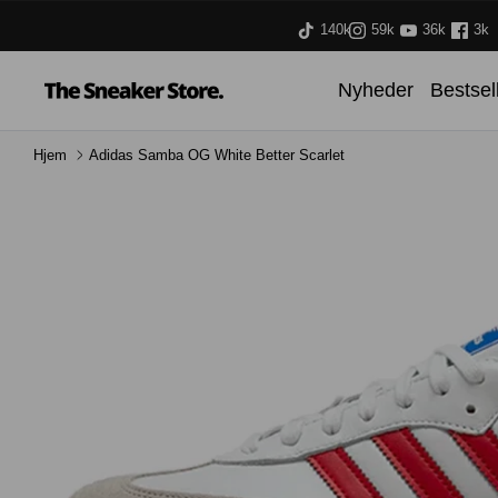
Hop
140k
59k
36k
3k
til
indhold
Nyheder
Bestsel
Hjem
Adidas Samba OG White Better Scarlet