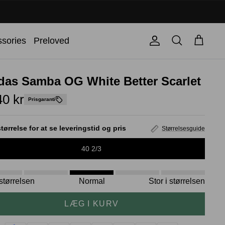
Søg
sories
Preloved
Konto
Kurv
das Samba OG White Better Scarlet
40 kr
Prisgaranti
tørrelse for at se leveringstid og pris
Størrelsesguide
40 2/3
i størrelsen
Normal
Stor i størrelsen
LÆG I KURV