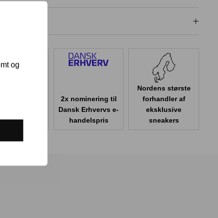
dligeholdelse
emt og
Nordens største
2x nominering til
forhandler af
er 100.000
Dansk Erhvervs e-
eksklusive
er i Danmark
handelspris
sneakers