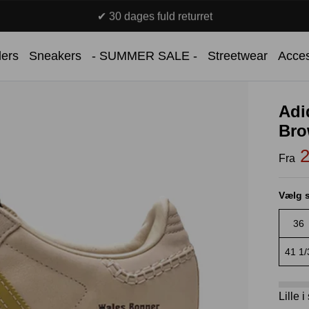
✔ 30 dages fuld returret
lers
Sneakers
- SUMMER SALE -
Streetwear
Acces
Adi
Br
2
Fra
Vælg s
36
41 1/
Lille 