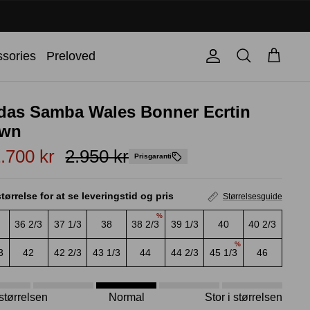
Søg
sories
Preloved
Konto
Kurv
das Samba Wales Bonner Ecrtin
own
.700 kr
2.950 kr
Prisgaranti
tørrelse for at se leveringstid og pris
Størrelsesguide
%
36 2/3
37 1/3
38
38 2/3
39 1/3
40
40 2/3
%
3
42
42 2/3
43 1/3
44
44 2/3
45 1/3
46
i størrelsen
Normal
Stor i størrelsen