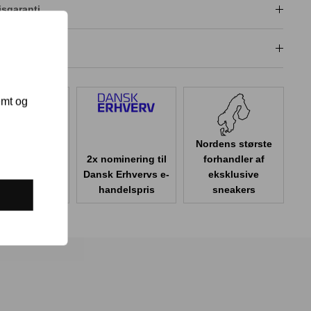
isgaranti
dligeholdelse
emt og
Nordens største
2x nominering til
forhandler af
er 100.000
Dansk Erhvervs e-
eksklusive
er i Danmark
handelspris
sneakers