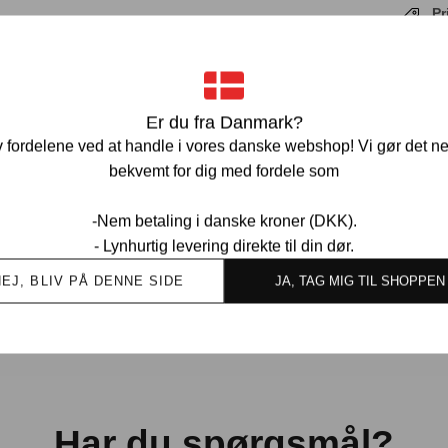
Pr
Ve
Er du fra Danmark?
 fordelene ved at handle i vores danske webshop! Vi gør det n
bekvemt for dig med fordele som
-Nem betaling i danske kroner (DKK).
- Lynhurtig levering direkte til din dør.
Ov
kund
NEJ, BLIV PÅ DENNE SIDE
JA, TAG MIG TIL SHOPPEN
Har du spørgsmål?