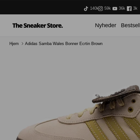
Hop
140k
59k
36k
3k
til
indhold
Nyheder
Bestsel
Hjem
Adidas Samba Wales Bonner Ecrtin Brown