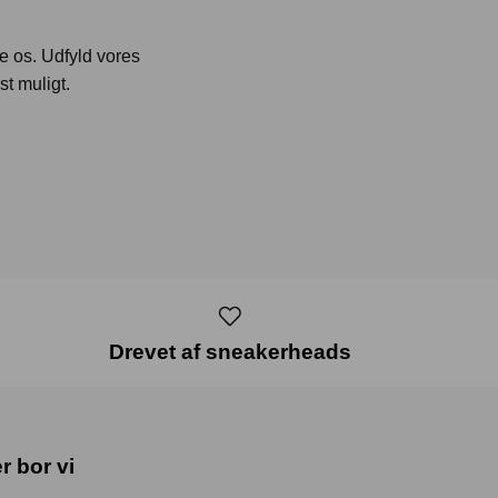
te os. Udfyld vores
st muligt.
Drevet af sneakerheads
r bor vi