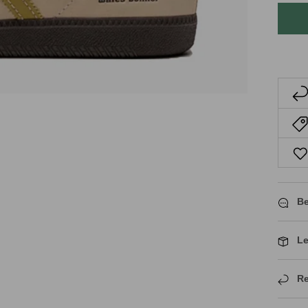
Be
Le
Re