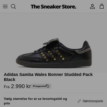
Hop
til
indhold
Sneakers
Stüssy
Accessories
Adidas
Supreme
Nike
BAPE - A Bathing Ape
UGG
TSS Collection
Yeezy
Adidas Samba Wales Bonner Studded Pack
Accessories
Sneaker boks
Jordans
Black
2.990 kr
Fra
Prisgaranti
New Balance
Vælg størrelse for at se leveringstid og
Størrelsesguide
Andre brands
pris