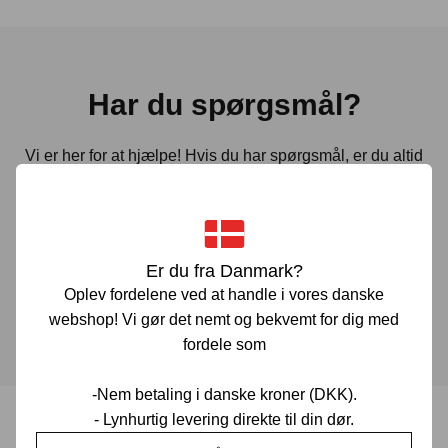
Har du spørgsmål?
Vi er her for at hjælpe! Hvis du har spørgsmål, er du altid
velkommen til at kontakte os. Udfyld vores kontaktformular
gennem linket herunder og vi vender tilbage til dig hurtigst
muligt.
Er du fra Danmark?
Oplev fordelene ved at handle i vores danske
KONTAKT OS
webshop! Vi gør det nemt og bekvemt for dig med
fordele som
-Nem betaling i danske kroner (DKK).
- Lynhurtig levering direkte til din dør.