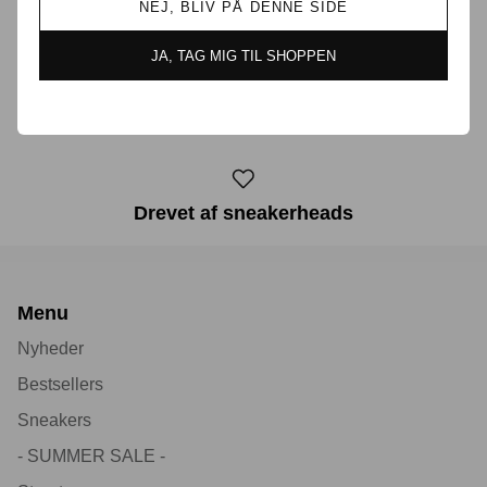
Prisgaranti i Danmark
NEJ, BLIV PÅ DENNE SIDE
JA, TAG MIG TIL SHOPPEN
30 dages returret
Drevet af sneakerheads
Menu
Nyheder
Bestsellers
Sneakers
- SUMMER SALE -