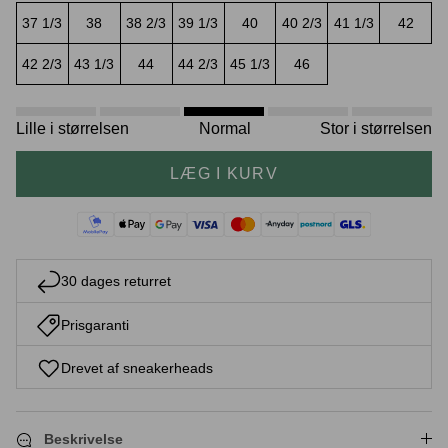
37 1/3
38
38 2/3
39 1/3
40
40 2/3
41 1/3
42
42 2/3
43 1/3
44
44 2/3
45 1/3
46
Crease protectors
Skotræ
Lille i størrelsen
Normal
Stor i størrelsen
LÆG I KURV
30 dages returret
Prisgaranti
Sneaker rengøring
Drevet af sneakerheads
Beskrivelse