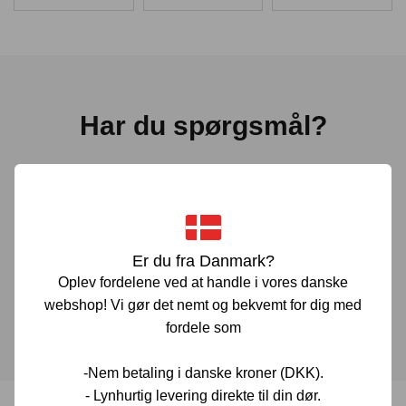
Har du spørgsmål?
Vi er her for at hjælpe! Hvis du har spørgsmål, er du altid
velkommen til at kontakte os. Udfyld vores kontaktformular
gennem linket herunder og vi vender tilbage til dig hurtigst
muligt.
Er du fra Danmark?
Oplev fordelene ved at handle i vores danske
KONTAKT OS
webshop! Vi gør det nemt og bekvemt for dig med
fordele som
-Nem betaling i danske kroner (DKK).
- Lynhurtig levering direkte til din dør.