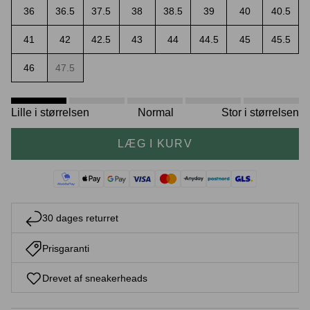
36
36.5
37.5
38
38.5
39
40
40.5
41
42
42.5
43
44
44.5
45
45.5
46
47.5
Crease protectors
Skotræ
Lille i størrelsen
Normal
Stor i størrelsen
LÆG I KURV
30 dages returret
Sneaker rengøring
Prisgaranti
Drevet af sneakerheads