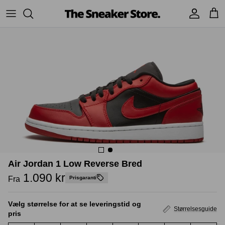
Hop
til
indhold
Sneakers
Stüssy
Accessories
Adidas
Supreme
Nike
BAPE - A Bathing Ape
UGG
TSS Collection
Yeezy
Accessories
Sneaker boks
Air Jordan 1 Low Reverse Bred
Jordans
1.090 kr
Fra
Prisgaranti
New Balance
Vælg størrelse for at se leveringstid og
Størrelsesguide
pris
Andre brands