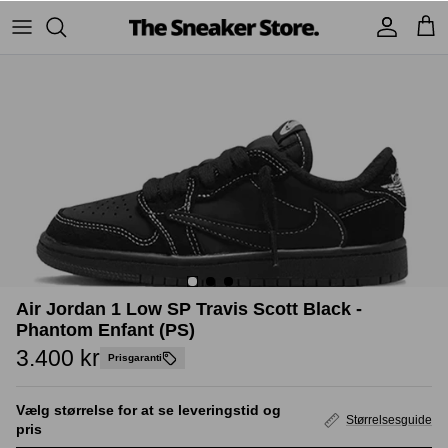
Hop
til
indhold
Sneakers
Stüssy
Accessories
Adidas
Supreme
Nike
BAPE - A Bathing Ape
UGG
TSS Collection
Yeezy
Air Jordan 1 Low SP Travis Scott Black -
Accessories
Sneaker boks
Jordans
Phantom Enfant (PS)
3.400 kr
Prisgaranti
New Balance
Vælg størrelse for at se leveringstid og
Størrelsesguide
Andre brands
pris