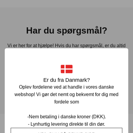
Har du spørgsmål?
Vi er her for at hjælpe! Hvis du har spørgsmål, er du altid
velkommen til at kontakte os. Udfyld vores kontaktformular
gennem linket herunder og vi vender tilbage til dig hurtigst
muligt.
Er du fra Danmark?
Oplev fordelene ved at handle i vores danske
KONTAKT OS
webshop! Vi gør det nemt og bekvemt for dig med
fordele som
-Nem betaling i danske kroner (DKK).
- Lynhurtig levering direkte til din dør.