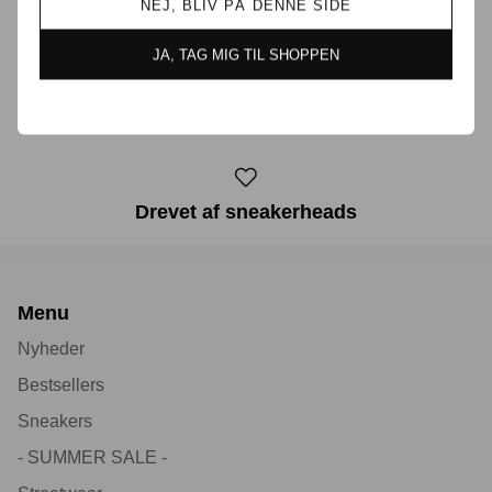
Prisgaranti i Danmark
NEJ, BLIV PÅ DENNE SIDE
JA, TAG MIG TIL SHOPPEN
30 dages returret
Drevet af sneakerheads
Menu
Nyheder
Bestsellers
Sneakers
- SUMMER SALE -