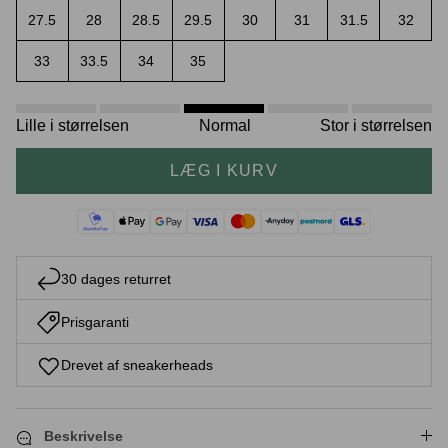
27.5
28
28.5
29.5
30
31
31.5
32
33
33.5
34
35
Crease protectors
Skotræ
Lille i størrelsen
Normal
Stor i størrelsen
LÆG I KURV
30 dages returret
Prisgaranti
Sneaker rengøring
Drevet af sneakerheads
Beskrivelse