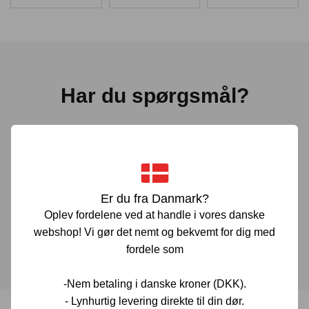
Har du spørgsmål?
Vi er her for at hjælpe! Hvis du har spørgsmål, er du altid
velkommen til at kontakte os. Udfyld vores kontaktformular
gennem linket herunder og vi vender tilbage til dig hurtigst
muligt.
Er du fra Danmark?
Oplev fordelene ved at handle i vores danske
KONTAKT OS
webshop! Vi gør det nemt og bekvemt for dig med
fordele som
-Nem betaling i danske kroner (DKK).
- Lynhurtig levering direkte til din dør.