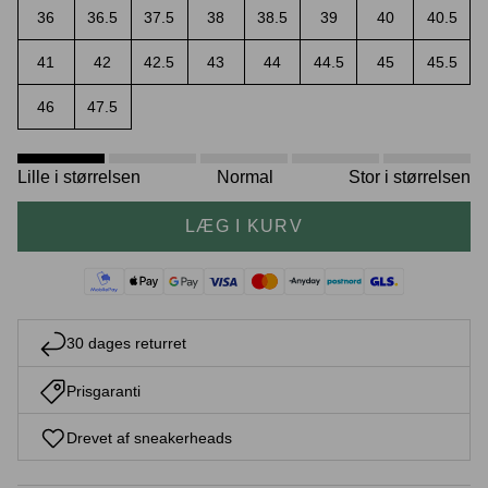
36
36.5
37.5
38
38.5
39
40
40.5
41
42
42.5
43
44
44.5
45
45.5
46
47.5
Crease protectors
Skotræ
Lille i størrelsen
Normal
Stor i størrelsen
LÆG I KURV
30 dages returret
Sneaker rengøring
Prisgaranti
Drevet af sneakerheads