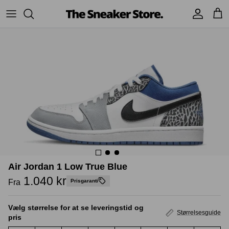
Hop
til
indhold
Sneakers
Stüssy
Accessories
Adidas
Supreme
Nike
BAPE - A Bathing Ape
UGG
TSS Collection
Yeezy
Accessories
Sneaker boks
Air Jordan 1 Low True Blue
Jordans
1.040 kr
Fra
Prisgaranti
New Balance
Vælg størrelse for at se leveringstid og
Størrelsesguide
pris
Andre brands