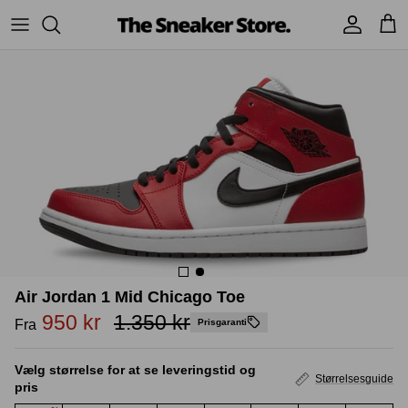
Hop
til
indhold
Sneakers
Stüssy
Accessories
Adidas
Supreme
Nike
BAPE - A Bathing Ape
UGG
TSS Collection
Yeezy
Accessories
Sneaker boks
Air Jordan 1 Mid Chicago Toe
Jordans
950 kr
1.350 kr
Fra
Prisgaranti
New Balance
Vælg størrelse for at se leveringstid og
Størrelsesguide
pris
Andre brands