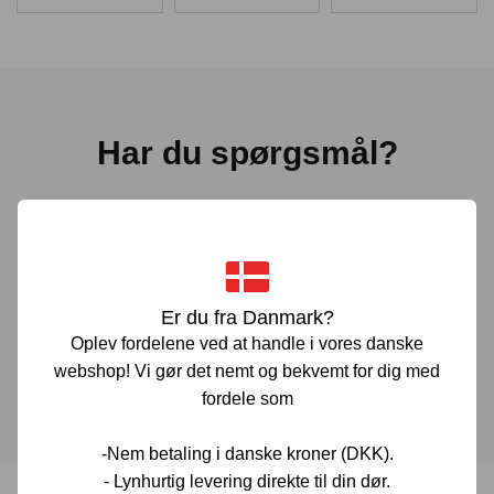
Har du spørgsmål?
Vi er her for at hjælpe! Hvis du har spørgsmål, er du altid
velkommen til at kontakte os. Udfyld vores kontaktformular
gennem linket herunder og vi vender tilbage til dig hurtigst
muligt.
Er du fra Danmark?
Oplev fordelene ved at handle i vores danske
KONTAKT OS
webshop! Vi gør det nemt og bekvemt for dig med
fordele som
-Nem betaling i danske kroner (DKK).
- Lynhurtig levering direkte til din dør.