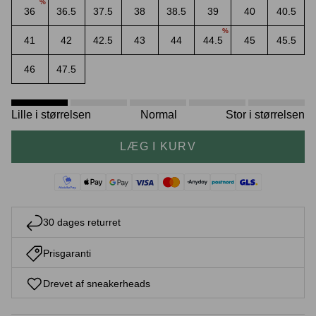
%
36
36.5
37.5
38
38.5
39
40
40.5
%
41
42
42.5
43
44
44.5
45
45.5
46
47.5
Crease protectors
Skotræ
Lille i størrelsen
Normal
Stor i størrelsen
LÆG I KURV
30 dages returret
Sneaker rengøring
Prisgaranti
Drevet af sneakerheads