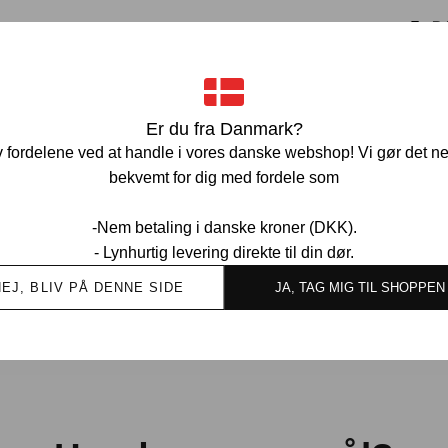
Pr
Ve
Er du fra Danmark?
 fordelene ved at handle i vores danske webshop! Vi gør det n
bekvemt for dig med fordele som
-Nem betaling i danske kroner (DKK).
- Lynhurtig levering direkte til din dør.
Ov
kund
NEJ, BLIV PÅ DENNE SIDE
JA, TAG MIG TIL SHOPPEN