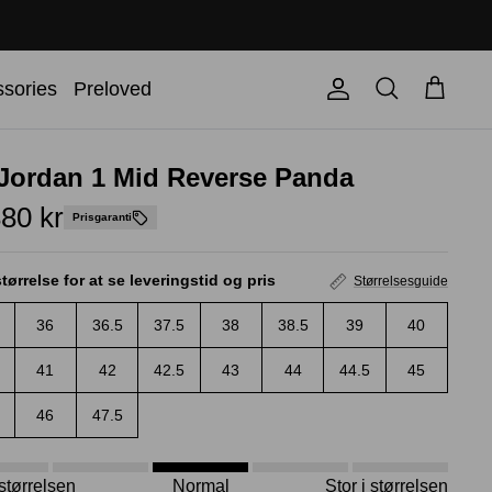
Søg
sories
Preloved
Konto
Kurv
 Jordan 1 Mid Reverse Panda
80 kr
Prisgaranti
tørrelse for at se leveringstid og pris
Størrelsesguide
36
36.5
37.5
38
38.5
39
40
41
42
42.5
43
44
44.5
45
46
47.5
i størrelsen
Normal
Stor i størrelsen