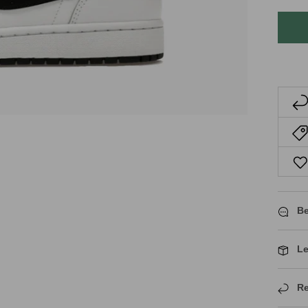
Be
Le
Re