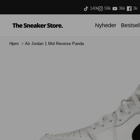
Hop
140k
59k
36k
3k
til
indhold
Nyheder
Bestsel
Hjem
Air Jordan 1 Mid Reverse Panda