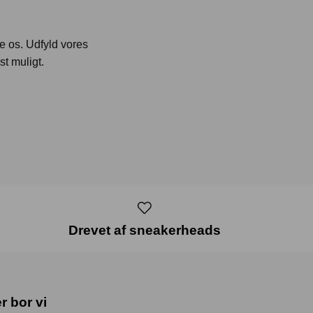
te os. Udfyld vores
st muligt.
Drevet af sneakerheads
r bor vi