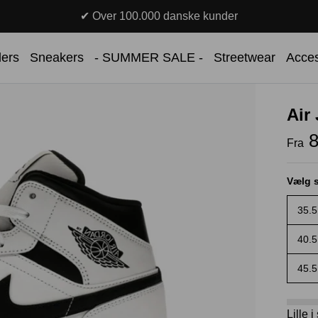
✔ Over 100.000 danske kunder
lers
Sneakers
- SUMMER SALE -
Streetwear
Acces
Air
8
Fra
Vælg s
35.5
40.5
45.5
Lille 