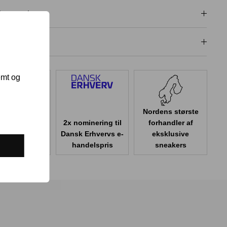
isgaranti
dligeholdelse
emt og
Nordens største
2x nominering til
forhandler af
er 100.000
Dansk Erhvervs e-
eksklusive
er i Danmark
handelspris
sneakers