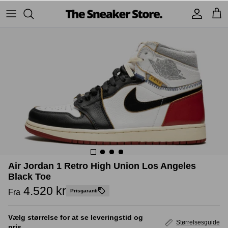
Hop
til
indhold
Sneakers
Stüssy
Accessories
Adidas
Supreme
Nike
BAPE - A Bathing Ape
UGG
TSS Collection
Yeezy
Accessories
Sneaker boks
Air Jordan 1 Retro High Union Los Angeles
Jordans
Black Toe
4.520 kr
New Balance
Fra
Prisgaranti
Andre brands
Vælg størrelse for at se leveringstid og
Størrelsesguide
pris