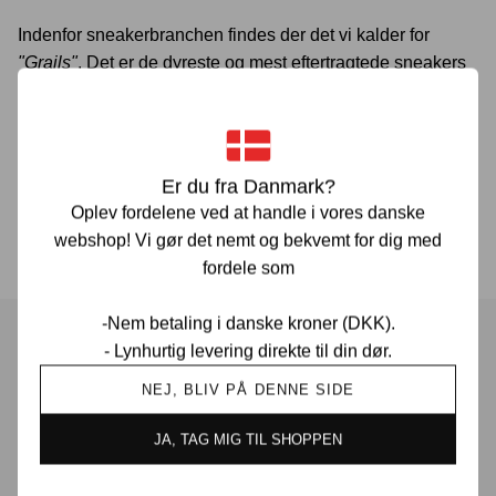
Indenfor sneakerbranchen findes der det vi kalder for
"Grails"
. Det er de dyreste og mest eftertragtede sneakers
på markedet. Skoene er så sjældne, at langt de færreste
nogensinde får lov til at se dem i virkeligheden. Det er sko
som næsten udelukkende ses på fødderne af de helt store
celebrities og på få hardcore sneakersamleres hylder.
Er du fra Danmark?
Oplev fordelene ved at handle i vores danske
Du kan se alle
Grails her.
webshop! Vi gør det nemt og bekvemt for dig med
fordele som
-Nem betaling i danske kroner (DKK).
- Lynhurtig levering direkte til din dør.
Har du spørgsmål?
NEJ, BLIV PÅ DENNE SIDE
JA, TAG MIG TIL SHOPPEN
Vi er her for at hjælpe! Hvis du har spørgsmål, er du altid
velkommen til at kontakte os. Udfyld vores kontaktformular