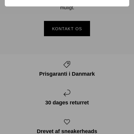
gennem linket herunder og vi vender tilbage til dig hurtigst
muligt.
KONTAKT OS
Prisgaranti i Danmark
30 dages returret
Drevet af sneakerheads