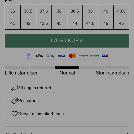
36
36.5
37.5
38
38.5
39
40
40.5
41
42
42.5
43
44
44.5
45
46
Crease protectors
Skotræ
LÆG I KURV
Lille i størrelsen
Normal
Stor i størrelsen
30 dages returret
Sneaker rengøring
Prisgaranti
Drevet af sneakerheads