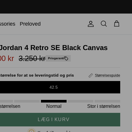
Søg
sories
Preloved
Konto
Kurv
 Jordan 4 Retro SE Black Canvas
00 kr
3.250 kr
Prisgaranti
tørrelse for at se leveringstid og pris
Størrelsesguide
42.5
i størrelsen
Normal
Stor i størrelsen
LÆG I KURV