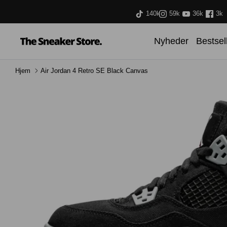
Hop
140k
59k
36k
3k
til
indhold
Nyheder
Bestsel
Hjem
Air Jordan 4 Retro SE Black Canvas