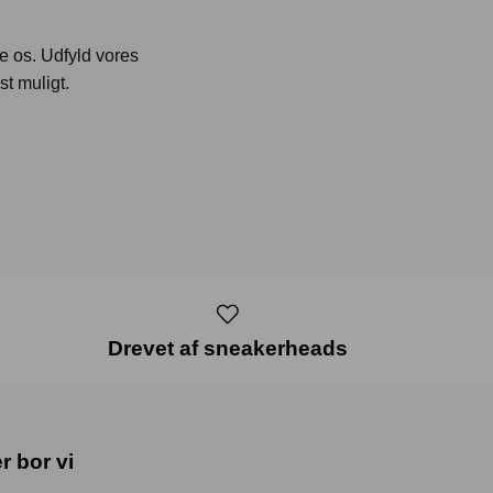
te os. Udfyld vores
st muligt.
Drevet af sneakerheads
r bor vi