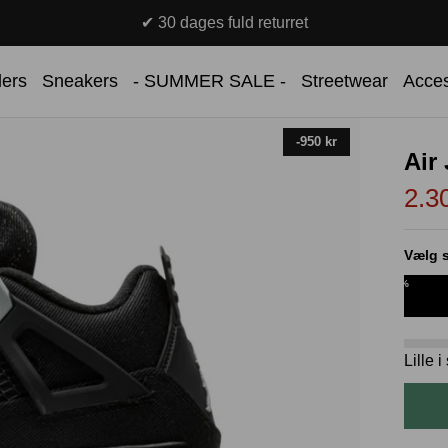
✔ Over 100.000 danske kunder
lers
Sneakers
- SUMMER SALE -
Streetwear
Acces
-950 kr
Air
2.3
Vælg s
%
Lille 