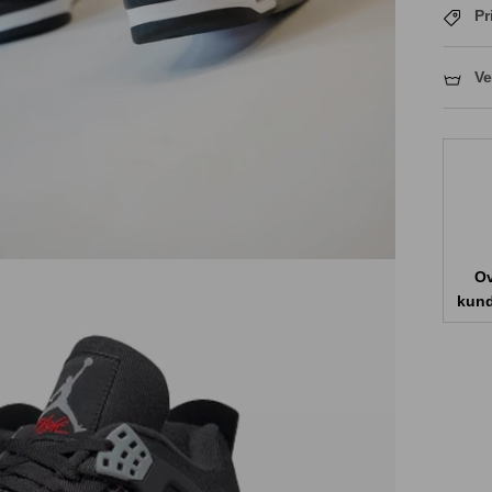
Pr
Ve
Ov
kund