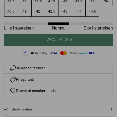
35.5
36
36.5
37.5
38
38.5
39
40
40.5
41
42
42.5
43
44
44.5
Crease protectors
Skotræ
Lille i størrelsen
Normal
Stor i størrelsen
LÆG I KURV
30 dages returret
Prisgaranti
Sneaker rengøring
Drevet af sneakerheads
Beskrivelse