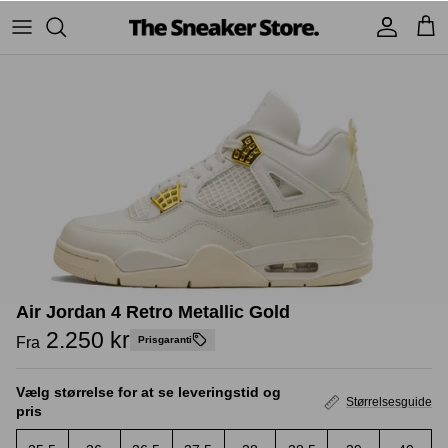
Hop
til
indhold
Sneakers
Stüssy
Accessories
Adidas
Supreme
Nike
BAPE - A Bathing Ape
UGG
TSS Collection
Yeezy
Air Jordan 4 Retro Metallic Gold
Accessories
Sneaker boks
Jordans
2.250 kr
Fra
Prisgaranti
New Balance
Vælg størrelse for at se leveringstid og
Størrelsesguide
pris
Andre brands