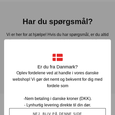
Har du spørgsmål?
Vi er her for at hjælpe! Hvis du har spørgsmål, er du altid
velkommen til at kontakte os. Udfyld vores kontaktformular
gennem linket herunder og vi vender tilbage til dig hurtigst
muligt.
Er du fra Danmark?
KONTAKT OS
Oplev fordelene ved at handle i vores danske
webshop! Vi gør det nemt og bekvemt for dig med
fordele som
-Nem betaling i danske kroner (DKK).
- Lynhurtig levering direkte til din dør.
Prisgaranti i Danmark
NEJ, BLIV PÅ DENNE SIDE