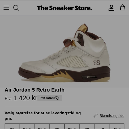
Hop
til
indhold
Sneakers
Stüssy
Accessories
Adidas
Supreme
Nike
BAPE - A Bathing Ape
UGG
TSS Collection
Yeezy
Air Jordan 5 Retro Earth
Accessories
Sneaker boks
Jordans
1.420 kr
Fra
Prisgaranti
New Balance
Vælg størrelse for at se leveringstid og
Størrelsesguide
pris
Andre brands