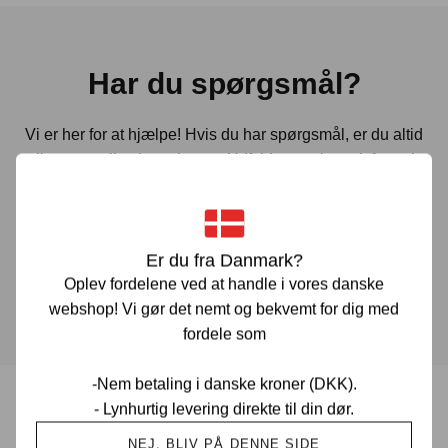
Har du spørgsmål?
Vi er her for at hjælpe! Hvis du har spørgsmål, er du altid
velkommen til at kontakte os. Udfyld vores kontaktformular
gennem linket herunder og vi vender tilbage til dig hurtigst
muligt.
Er du fra Danmark?
KONTAKT OS
Oplev fordelene ved at handle i vores danske
webshop! Vi gør det nemt og bekvemt for dig med
fordele som
-Nem betaling i danske kroner (DKK).
- Lynhurtig levering direkte til din dør.
Prisgaranti i Danmark
NEJ, BLIV PÅ DENNE SIDE