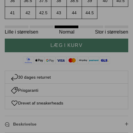
36
36.5
37.5
38
38.5
39
40
40.5
41
42
42.5
43
44
44.5
Crease protectors
Skotræ
Lille i størrelsen
Normal
Stor i størrelsen
LÆG I KURV
30 dages returret
Prisgaranti
Sneaker rengøring
Drevet af sneakerheads
Beskrivelse