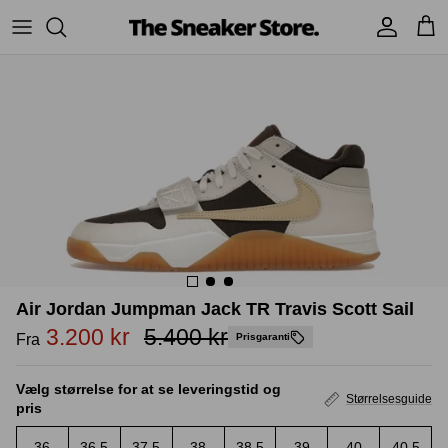
Hop
til
indhold
Sneakers
Stüssy
Accessories
Adidas
Supreme
Nike
BAPE - A Bathing Ape
UGG
TSS Collection
Yeezy
Air Jordan Jumpman Jack TR Travis Scott Sail
Accessories
Sneaker boks
Jordans
3.200 kr
5.400 kr
Fra
Prisgaranti
New Balance
Vælg størrelse for at se leveringstid og
Størrelsesguide
pris
Andre brands
36
36.5
37.5
38
38.5
39
40
40.5