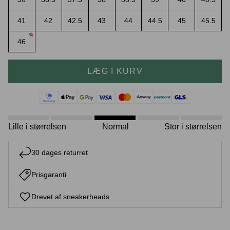
41
42
42.5
43
44
44.5
45
45.5
%
46
Crease protectors
Skotræ
LÆG I KURV
Lille i størrelsen
Normal
Stor i størrelsen
30 dages returret
Sneaker rengøring
Prisgaranti
Drevet af sneakerheads