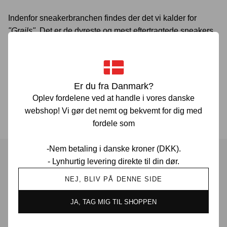
Indenfor sneakerbranchen findes der det vi kalder for
"Grails"
. Det er de dyreste og mest eftertragtede sneakers
på markedet. Skoene er så sjældne, at langt de færreste
nogensinde får lov til at se dem i virkeligheden. Det er sko
som næsten udelukkende ses på fødderne af de helt store
celebrities og på få hardcore sneakersamleres hylder.
Er du fra Danmark?
Oplev fordelene ved at handle i vores danske
Du kan se alle
Grails her.
webshop! Vi gør det nemt og bekvemt for dig med
fordele som
-Nem betaling i danske kroner (DKK).
- Lynhurtig levering direkte til din dør.
Har du spørgsmål?
NEJ, BLIV PÅ DENNE SIDE
JA, TAG MIG TIL SHOPPEN
Vi er her for at hjælpe! Hvis du har spørgsmål, er du altid
velkommen til at kontakte os. Udfyld vores kontaktformular