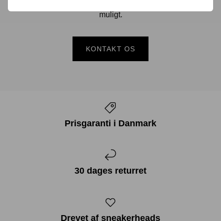
gennem linket herunder og vi vender tilbage til dig hurtigst
muligt.
KONTAKT OS
Prisgaranti i Danmark
30 dages returret
Drevet af sneakerheads