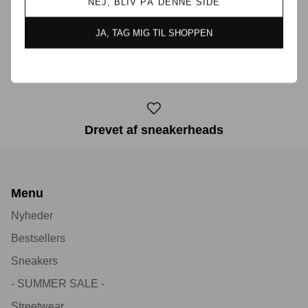
NEJ, BLIV PÅ DENNE SIDE
JA, TAG MIG TIL SHOPPEN
30 dages returret
Drevet af sneakerheads
Menu
Nyheder
Bestsellers
Sneakers
- SUMMER SALE -
Streetwear