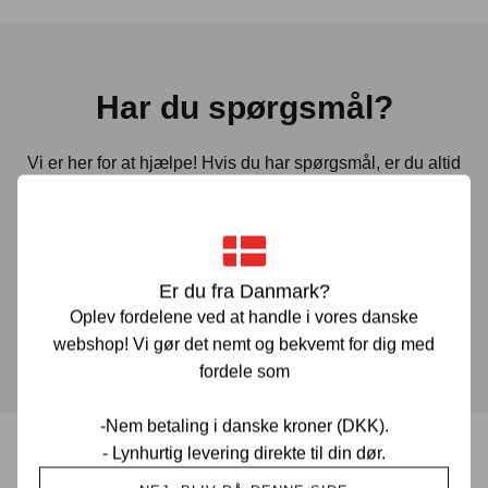
Har du spørgsmål?
Vi er her for at hjælpe! Hvis du har spørgsmål, er du altid
velkommen til at kontakte os. Udfyld vores kontaktformular
gennem linket herunder og vi vender tilbage til dig hurtigst
muligt.
Er du fra Danmark?
Oplev fordelene ved at handle i vores danske
KONTAKT OS
webshop! Vi gør det nemt og bekvemt for dig med
fordele som
-Nem betaling i danske kroner (DKK).
- Lynhurtig levering direkte til din dør.
Prisgaranti i Danmark