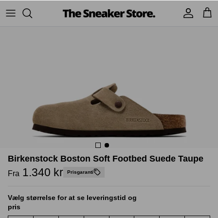
Hop
til
indhold
Sneakers
Stüssy
Accessories
Adidas
Supreme
Nike
BAPE - A Bathing Ape
UGG
TSS Collection
Yeezy
Accessories
Sneaker boks
Birkenstock Boston Soft Footbed Suede Taupe
Jordans
1.340 kr
Fra
Prisgaranti
New Balance
Vælg størrelse for at se leveringstid og
pris
Andre brands