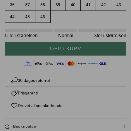
36
37
38
39
40
41
42
43
44
45
46
Crease protectors
Skotræ
Lille i størrelsen
Normal
Stor i størrelsen
LÆG I KURV
30 dages returret
Prisgaranti
Sneaker rengøring
Drevet af sneakerheads
Beskrivelse