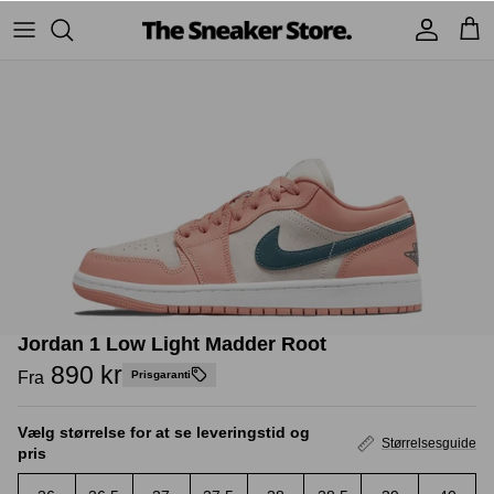
Hop
til
indhold
Sneakers
Stüssy
Accessories
Adidas
Supreme
Nike
BAPE - A Bathing Ape
UGG
TSS Collection
Yeezy
Jordan 1 Low Light Madder Root
Accessories
Sneaker boks
Jordans
890 kr
Fra
Prisgaranti
New Balance
Vælg størrelse for at se leveringstid og
Størrelsesguide
pris
Andre brands