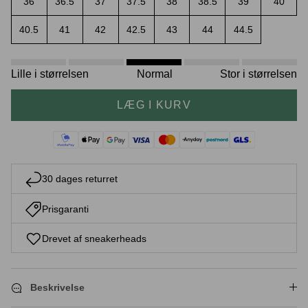
36
36.5
37
37.5
38
38.5
39
40
40.5
41
42
42.5
43
44
44.5
Crease protectors
Skotræ
Lille i størrelsen
Normal
Stor i størrelsen
LÆG I KURV
30 dages returret
Prisgaranti
Sneaker rengøring
Drevet af sneakerheads
Beskrivelse