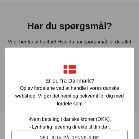
Har du spørgsmål?
Vi er her for at hjælpe! Hvis du har spørgsmål, er du altid
velkommen til at kontakte os. Udfyld vores kontaktformular
gennem linket herunder og vi vender tilbage til dig hurtigst
muligt.
Er du fra Danmark?
KONTAKT OS
Oplev fordelene ved at handle i vores danske
webshop! Vi gør det nemt og bekvemt for dig med
fordele som
-Nem betaling i danske kroner (DKK).
- Lynhurtig levering direkte til din dør.
Prisgaranti i Danmark
NEJ, BLIV PÅ DENNE SIDE