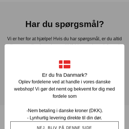
Har du spørgsmål?
Vi er her for at hjælpe! Hvis du har spørgsmål, er du altid
velkommen til at kontakte os. Udfyld vores kontaktformular
gennem linket herunder og vi vender tilbage til dig hurtigst
muligt.
Er du fra Danmark?
KONTAKT OS
Oplev fordelene ved at handle i vores danske
webshop! Vi gør det nemt og bekvemt for dig med
fordele som
-Nem betaling i danske kroner (DKK).
- Lynhurtig levering direkte til din dør.
Prisgaranti i Danmark
NEJ, BLIV PÅ DENNE SIDE