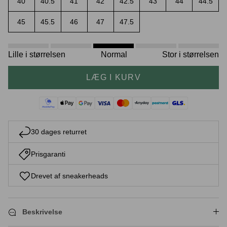
40
40.5
41
42
42.5
43
44
44.5
45
45.5
46
47
47.5
Crease protectors
Skotræ
Lille i størrelsen
Normal
Stor i størrelsen
LÆG I KURV
30 dages returret
Prisgaranti
Sneaker rengøring
Drevet af sneakerheads
Beskrivelse