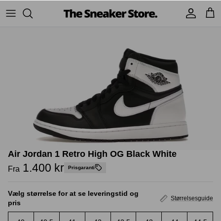
Hop
til
indhold
Sneakers
Stüssy
Accessories
Adidas
Supreme
Nike
BAPE - A Bathing Ape
UGG
TSS Collection
Yeezy
Air Jordan 1 Retro High OG Black White
Accessories
Sneaker boks
Jordans
1.400 kr
Fra
Prisgaranti
New Balance
Vælg størrelse for at se leveringstid og
Størrelsesguide
pris
Andre brands