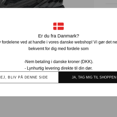
Pr
Ve
Er du fra Danmark?
 fordelene ved at handle i vores danske webshop! Vi gør det n
bekvemt for dig med fordele som
-Nem betaling i danske kroner (DKK).
- Lynhurtig levering direkte til din dør.
Ov
NEJ, BLIV PÅ DENNE SIDE
JA, TAG MIG TIL SHOPPEN
kund