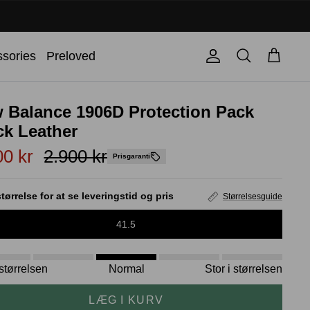
Søg
sories
Preloved
Konto
Kurv
 Balance 1906D Protection Pack
ck Leather
00 kr
2.900 kr
Prisgaranti
tørrelse for at se leveringstid og pris
Størrelsesguide
41.5
i størrelsen
Normal
Stor i størrelsen
LÆG I KURV