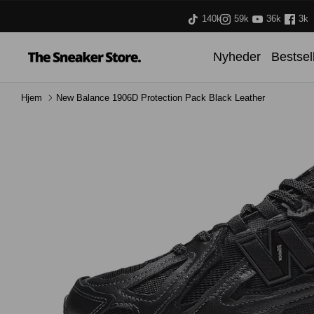
Hop
140k
59k
36k
3k
til
indhold
Nyheder
Bestsel
Hjem
New Balance 1906D Protection Pack Black Leather