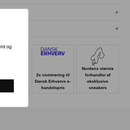
isgaranti
dligeholdelse
emt og
Nordens største
2x nominering til
forhandler af
er 100.000
Dansk Erhvervs e-
eksklusive
er i Danmark
handelspris
sneakers