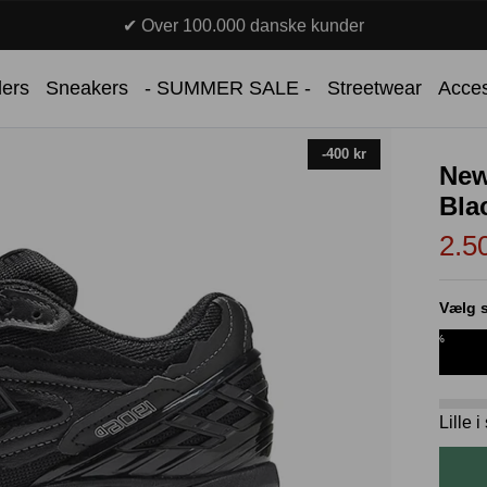
✔ Over 100.000 danske kunder
lers
Sneakers
- SUMMER SALE -
Streetwear
Acces
-400 kr
New
Bla
2.5
Vælg s
%
Lille 