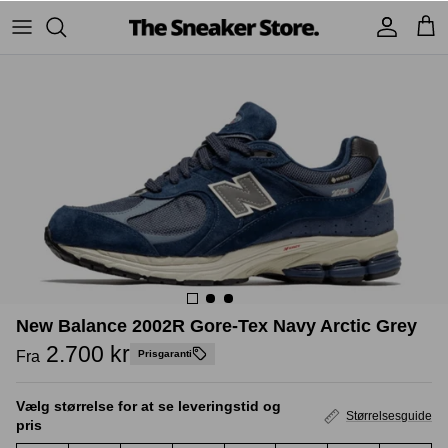
Hop
til
indhold
Sneakers
Stüssy
Accessories
Adidas
Supreme
Nike
BAPE - A Bathing Ape
UGG
TSS Collection
Yeezy
Accessories
Sneaker boks
New Balance 2002R Gore-Tex Navy Arctic Grey
Jordans
2.700 kr
Fra
Prisgaranti
New Balance
Vælg størrelse for at se leveringstid og
Størrelsesguide
pris
Andre brands