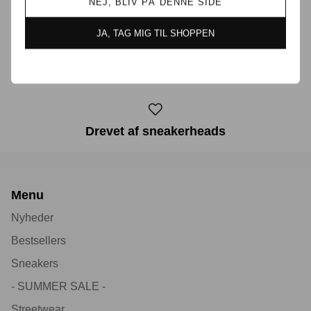
NEJ, BLIV PÅ DENNE SIDE
JA, TAG MIG TIL SHOPPEN
30 dages returret
Drevet af sneakerheads
Menu
Nyheder
Bestsellers
Sneakers
- SUMMER SALE -
Streetwear