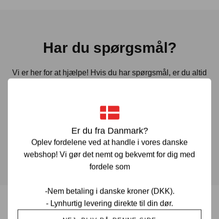
Har du spørgsmål?
Vi er her for at hjælpe! Hvis du har spørgsmål, er du altid
velkommen til at kontakte os. Udfyld vores kontaktformular
gennem linket herunder og vi vender tilbage til dig hurtigst
muligt.
Er du fra Danmark?
Oplev fordelene ved at handle i vores danske
KONTAKT OS
webshop! Vi gør det nemt og bekvemt for dig med
fordele som
-Nem betaling i danske kroner (DKK).
- Lynhurtig levering direkte til din dør.
Prisgaranti i Danmark