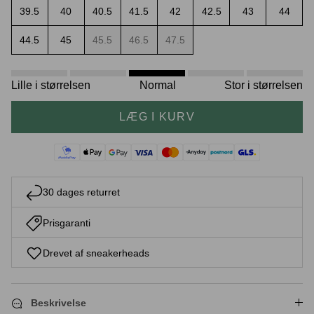
39.5
40
40.5
41.5
42
42.5
43
44
44.5
45
45.5
46.5
47.5
Crease protectors
Skotræ
Lille i størrelsen
Normal
Stor i størrelsen
LÆG I KURV
30 dages returret
Prisgaranti
Sneaker rengøring
Drevet af sneakerheads
Beskrivelse