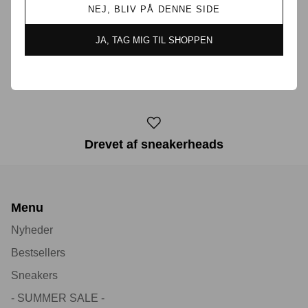
NEJ, BLIV PÅ DENNE SIDE
Prisgaranti i Danmark
JA, TAG MIG TIL SHOPPEN
30 dages returret
Drevet af sneakerheads
Menu
Nyheder
Bestsellers
Sneakers
- SUMMER SALE -