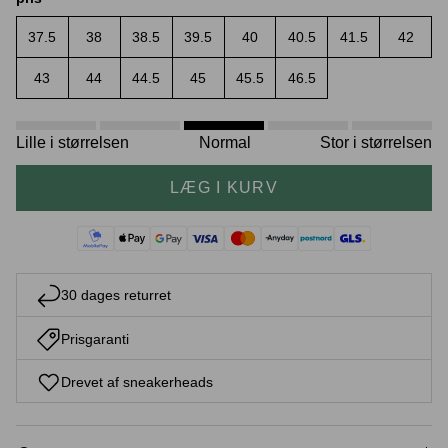
37.5
38
38.5
39.5
40
40.5
41.5
42
43
44
44.5
45
45.5
46.5
Crease protectors
Skotræ
Lille i størrelsen
Normal
Stor i størrelsen
LÆG I KURV
30 dages returret
Sneaker rengøring
Prisgaranti
Drevet af sneakerheads