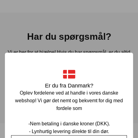
Har du spørgsmål?
Vi er her for at hjælpe! Hvis du har spørgsmål, er du altid
velkommen til at kontakte os. Udfyld vores kontaktformular
gennem linket herunder og vi vender tilbage til dig hurtigst
muligt.
Er du fra Danmark?
Oplev fordelene ved at handle i vores danske
KONTAKT OS
webshop! Vi gør det nemt og bekvemt for dig med
fordele som
-Nem betaling i danske kroner (DKK).
- Lynhurtig levering direkte til din dør.