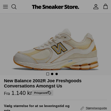
Hop
til
indhold
Sneakers
Stüssy
Accessories
Adidas
Supreme
Nike
BAPE - A Bathing Ape
UGG
TSS Collection
Yeezy
Accessories
Sneaker boks
New Balance 2002R Joe Freshgoods
Jordans
Conversations Amongst Us
1.140 kr
New Balance
Fra
Prisgaranti
Andre brands
Vælg størrelse for at se leveringstid og
Størrelsesguide
pris