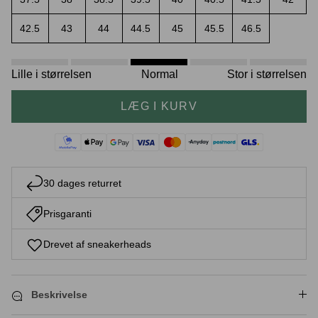
42.5
43
44
44.5
45
45.5
46.5
Crease protectors
Skotræ
Lille i størrelsen
Normal
Stor i størrelsen
LÆG I KURV
30 dages returret
Prisgaranti
Sneaker rengøring
Drevet af sneakerheads
Beskrivelse