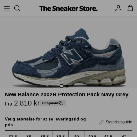
Hop
til
indhold
Sneakers
Stüssy
Accessories
Adidas
Supreme
Nike
BAPE - A Bathing Ape
UGG
TSS Collection
Yeezy
New Balance 2002R Protection Pack Navy Grey
Accessories
Sneaker boks
Jordans
2.810 kr
Fra
Prisgaranti
New Balance
Vælg størrelse for at se leveringstid og
Størrelsesguide
pris
Andre brands
37.5
38
38.5
39.5
40
40.5
41.5
42