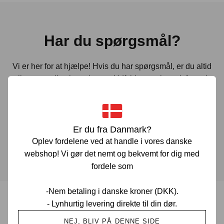
Har du spørgsmål?
Vi er her for at hjælpe! Hvis du har spørgsmål, er du altid
velkommen til at kontakte os. Udfyld vores kontaktformular
gennem linket herunder og vi vender tilbage til dig hurtigst
muligt.
Er du fra Danmark?
KONTAKT OS
Oplev fordelene ved at handle i vores danske
webshop! Vi gør det nemt og bekvemt for dig med
fordele som
-Nem betaling i danske kroner (DKK).
- Lynhurtig levering direkte til din dør.
Prisgaranti i Danmark
NEJ, BLIV PÅ DENNE SIDE