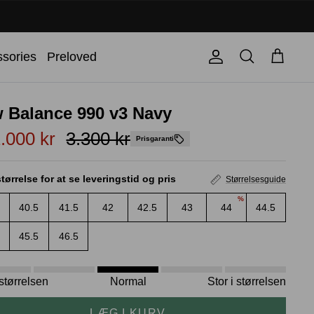
Søg
sories
Preloved
Konto
Kurv
 Balance 990 v3 Navy
.000 kr
3.300 kr
Prisgaranti
tørrelse for at se leveringstid og pris
Størrelsesguide
%
40.5
41.5
42
42.5
43
44
44.5
45.5
46.5
i størrelsen
Normal
Stor i størrelsen
LÆG I KURV