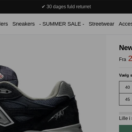
✔ 30 dages fuld returret
lers
Sneakers
- SUMMER SALE -
Streetwear
Acces
New
2
Fra
Vælg s
40
45
Lille 