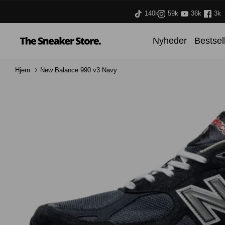
Hop
140k
59k
36k
3k
til
indhold
Nyheder
Bestsel
Hjem
New Balance 990 v3 Navy