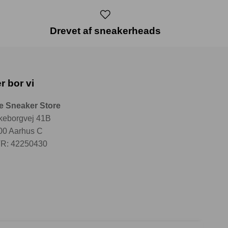
Drevet af sneakerheads
r bor vi
e Sneaker Store
lkeborgvej 41B
00 Aarhus C
R: 42250430