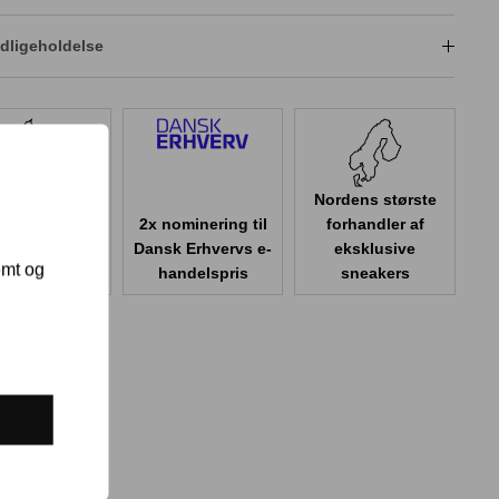
dligeholdelse
Nordens største
2x nominering til
forhandler af
er 100.000
Dansk Erhvervs e-
eksklusive
emt og
er i Danmark
handelspris
sneakers