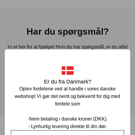
Har du spørgsmål?
Vi er her for at hjælpe! Hvis du har spørgsmål, er du altid
velkommen til at kontakte os. Udfyld vores kontaktformular
gennem linket herunder og vi vender tilbage til dig hurtigst
muligt.
Er du fra Danmark?
Oplev fordelene ved at handle i vores danske
KONTAKT OS
webshop! Vi gør det nemt og bekvemt for dig med
fordele som
-Nem betaling i danske kroner (DKK).
- Lynhurtig levering direkte til din dør.