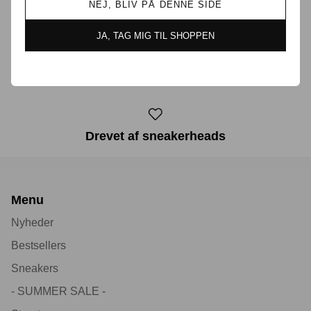
Prisgaranti i Danmark
NEJ, BLIV PÅ DENNE SIDE
JA, TAG MIG TIL SHOPPEN
30 dages returret
Drevet af sneakerheads
Menu
Nyheder
Bestsellers
Sneakers
- SUMMER SALE -