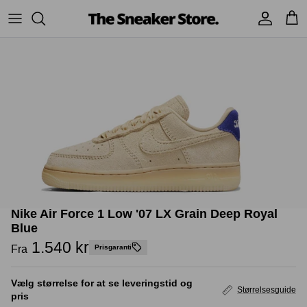
Hop
til
indhold
Sneakers
Stüssy
Accessories
Adidas
Supreme
Nike
BAPE - A Bathing Ape
UGG
TSS Collection
Yeezy
Nike Air Force 1 Low '07 LX Grain Deep Royal
Accessories
Sneaker boks
Jordans
Blue
1.540 kr
Fra
Prisgaranti
New Balance
Vælg størrelse for at se leveringstid og
Størrelsesguide
Andre brands
pris