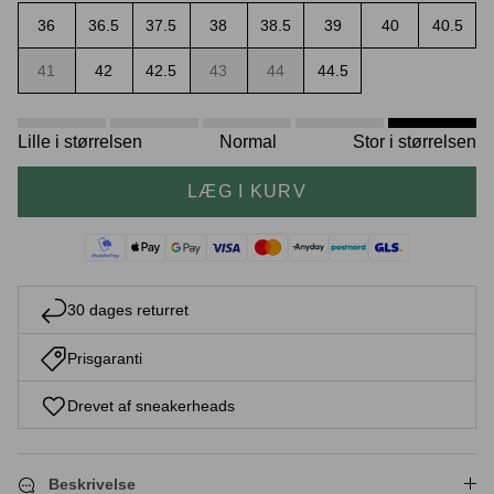
36
36.5
37.5
38
38.5
39
40
40.5
41
42
42.5
43
44
44.5
Crease protectors
Skotræ
Lille i størrelsen
Normal
Stor i størrelsen
LÆG I KURV
30 dages returret
Prisgaranti
Sneaker rengøring
Drevet af sneakerheads
Beskrivelse