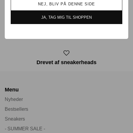
NEJ, BLIV PÅ DENNE SIDE
Prisgaranti i Danmark
JA, TAG MIG TIL SHOPPEN
30 dages returret
Drevet af sneakerheads
Menu
Nyheder
Bestsellers
Sneakers
- SUMMER SALE -