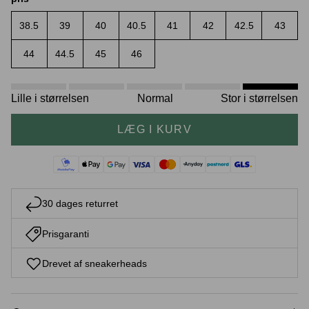
38.5
39
40
40.5
41
42
42.5
43
44
44.5
45
46
Crease protectors
Skotræ
Lille i størrelsen
Normal
Stor i størrelsen
LÆG I KURV
30 dages returret
Sneaker rengøring
Prisgaranti
Drevet af sneakerheads