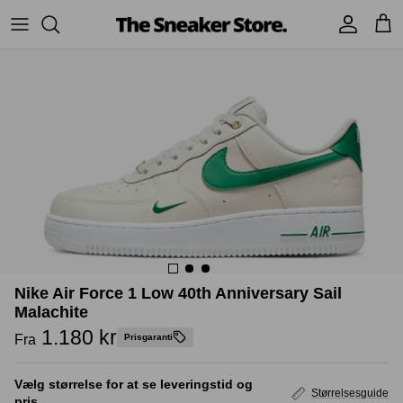
Hop
til
indhold
Sneakers
Stüssy
Accessories
Adidas
Supreme
Nike
BAPE - A Bathing Ape
UGG
TSS Collection
Yeezy
Accessories
Sneaker boks
Nike Air Force 1 Low 40th Anniversary Sail
Jordans
Malachite
1.180 kr
New Balance
Fra
Prisgaranti
Andre brands
Vælg størrelse for at se leveringstid og
Størrelsesguide
pris