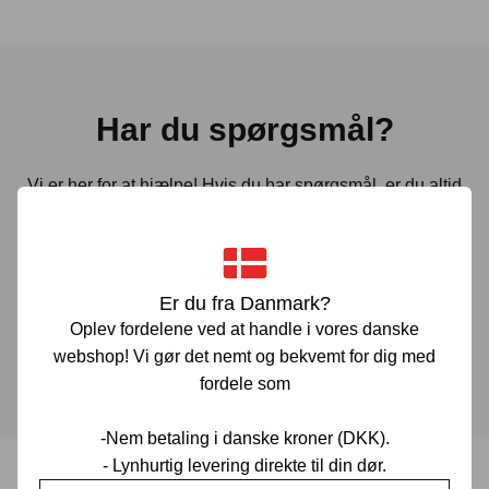
Har du spørgsmål?
Vi er her for at hjælpe! Hvis du har spørgsmål, er du altid
velkommen til at kontakte os. Udfyld vores kontaktformular
gennem linket herunder og vi vender tilbage til dig hurtigst
muligt.
Er du fra Danmark?
Oplev fordelene ved at handle i vores danske
KONTAKT OS
webshop! Vi gør det nemt og bekvemt for dig med
fordele som
-Nem betaling i danske kroner (DKK).
- Lynhurtig levering direkte til din dør.