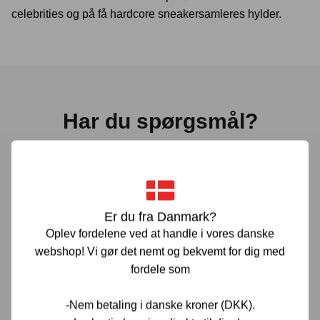
celebrities og på få hardcore sneakersamleres hylder.
Har du spørgsmål?
Vi er her for at hjælpe! Hvis du har spørgsmål, er du altid
velkommen til at kontakte os. Udfyld vores kontaktformular
gennem linket herunder og vi vender tilbage til dig hurtigst
muligt.
Er du fra Danmark?
Oplev fordelene ved at handle i vores danske
webshop! Vi gør det nemt og bekvemt for dig med
KONTAKT OS
fordele som
-Nem betaling i danske kroner (DKK).