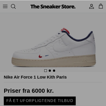
Hop
til
indhold
Sneakers
Stüssy
Accessories
Adidas
Supreme
Nike
BAPE - A Bathing Ape
UGG
TSS Collection
Yeezy
Accessories
Sneaker boks
Nike Air Force 1 Low Kith Paris
Jordans
New Balance
Priser fra 6000 kr.
Andre brands
FÅ ET UFORPLIGTENDE TILBUD