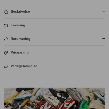
Beskrivelse
Crease protectors
Skotræ
Levering
Returnering
Prisgaranti
Vedligeholdelse
Sneaker rengøring