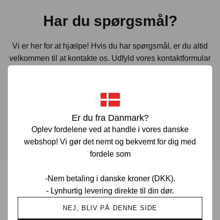
Har du spørgsmål?
Vi er her for at hjælpe! Hvis du har spørgsmål, er du altid
velkommen til at kontakte os. Udfyld vores kontaktformular
gennem linket herunder og vi vender tilbage til dig hurtigst
muligt.
Er du fra Danmark?
KONTAKT OS
Oplev fordelene ved at handle i vores danske
webshop! Vi gør det nemt og bekvemt for dig med
fordele som
-Nem betaling i danske kroner (DKK).
Prisgaranti i Danmark
- Lynhurtig levering direkte til din dør.
NEJ, BLIV PÅ DENNE SIDE