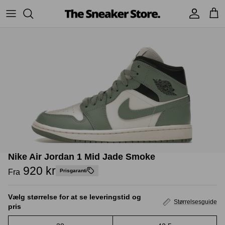
Hop
til
indhold
Sneakers
Stüssy
Accessories
Adidas
Supreme
Nike
BAPE - A Bathing Ape
UGG
TSS Collection
Yeezy
Nike Air Jordan 1 Mid Jade Smoke
Accessories
Sneaker boks
Jordans
920 kr
Fra
Prisgaranti
New Balance
Vælg størrelse for at se leveringstid og
Størrelsesguide
pris
Andre brands