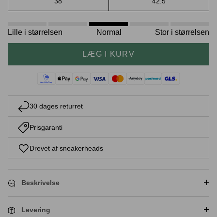
38
42.5
Lille i størrelsen
Normal
Stor i størrelsen
Crease protectors
Skotræ
LÆG I KURV
30 dages returret
Prisgaranti
Drevet af sneakerheads
Sneaker rengøring
Beskrivelse
Levering