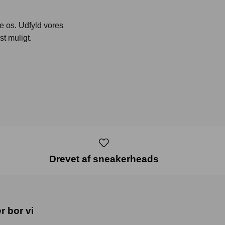
te os. Udfyld vores
st muligt.
Drevet af sneakerheads
r bor vi