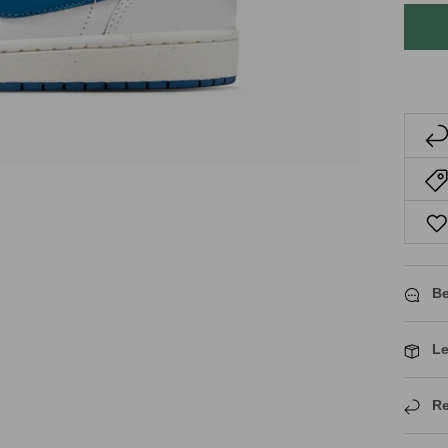
Be
Le
Re