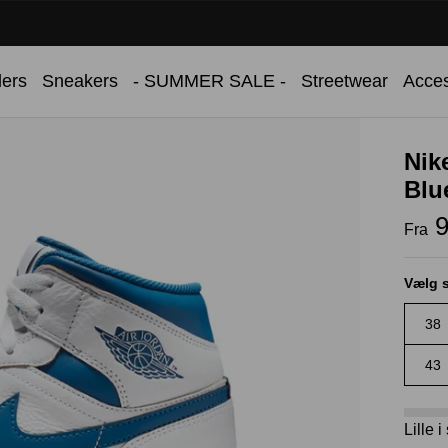
✔ Over 100.000 danske kunder
lers
Sneakers
- SUMMER SALE -
Streetwear
Acces
Nik
Blu
9
Fra
Vælg s
38
43
Lille 