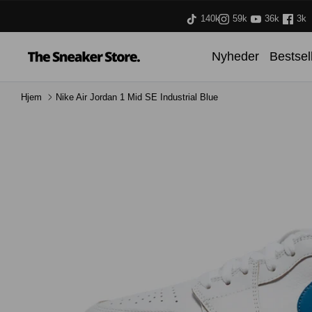
Hop
140k
59k
36k
3k
til
indhold
Nyheder
Bestsel
Hjem
Nike Air Jordan 1 Mid SE Industrial Blue