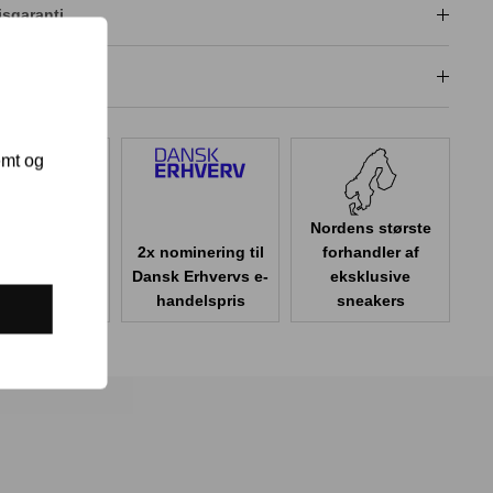
isgaranti
dligeholdelse
emt og
Nordens største
2x nominering til
forhandler af
er 100.000
Dansk Erhvervs e-
eksklusive
er i Danmark
handelspris
sneakers