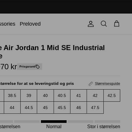
Søg
sories
Preloved
Konto
Kurv
e Air Jordan 1 Mid SE Industrial
e
70 kr
Prisgaranti
tørrelse for at se leveringstid og pris
Størrelsesguide
38.5
39
40
40.5
41
42
42.5
44
44.5
45
45.5
46
47.5
i størrelsen
Normal
Stor i størrelsen