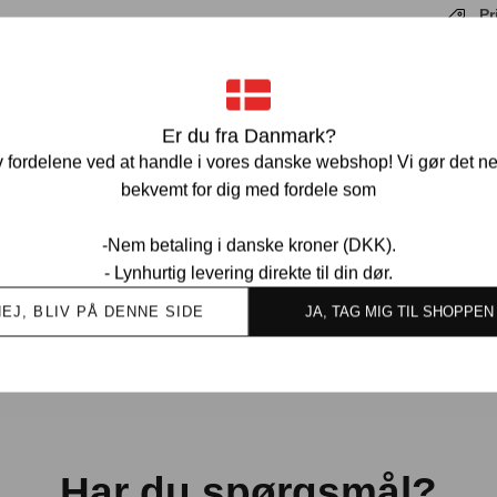
Pr
Ve
Er du fra Danmark?
 fordelene ved at handle i vores danske webshop! Vi gør det n
bekvemt for dig med fordele som
-Nem betaling i danske kroner (DKK).
- Lynhurtig levering direkte til din dør.
Ov
kund
NEJ, BLIV PÅ DENNE SIDE
JA, TAG MIG TIL SHOPPEN
Har du spørgsmål?