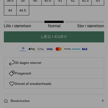
38.5
39
40
40.5
41
42
42.5
43
44
44.5
Crease protectors
Skotræ
Lille i størrelsen
Normal
Stor i størrelsen
LÆG I KURV
30 dages returret
Prisgaranti
Sneaker rengøring
Drevet af sneakerheads
Beskrivelse