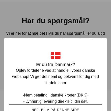
Har du spørgsmål?
Vi er her for at hjælpe! Hvis du har spørgsmål, er du altid
velkommen til at kontakte os. Udfyld vores kontaktformular
gennem linket herunder og vi vender tilbage til dig hurtigst
muligt.
Er du fra Danmark?
KONTAKT OS
Oplev fordelene ved at handle i vores danske
webshop! Vi gør det nemt og bekvemt for dig med
fordele som
-Nem betaling i danske kroner (DKK).
- Lynhurtig levering direkte til din dør.
Prisgaranti i Danmark
NEJ, BLIV PÅ DENNE SIDE