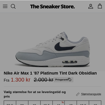
Hop
til
indhold
Sneakers
Stüssy
Accessories
Adidas
Supreme
Nike
BAPE - A Bathing Ape
UGG
TSS Collection
Yeezy
Nike Air Max 1 '87 Platinum Tint Dark Obsidian
Accessories
Sneaker boks
Jordans
1.300 kr
2.000 kr
Fra
Prisgaranti
New Balance
Vælg størrelse for at se leveringstid og
Størrelsesguide
pris
Andre brands
%