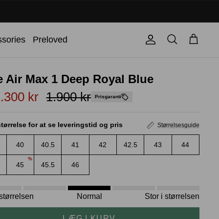
Søg
sories
Preloved
Konto
Kurv
e Air Max 1 Deep Royal Blue
.300 kr
1.900 kr
Prisgaranti
tørrelse for at se leveringstid og pris
Størrelsesguide
40
40.5
41
42
42.5
43
44
%
45
45.5
46
i størrelsen
Normal
Stor i størrelsen
LÆG I KURV