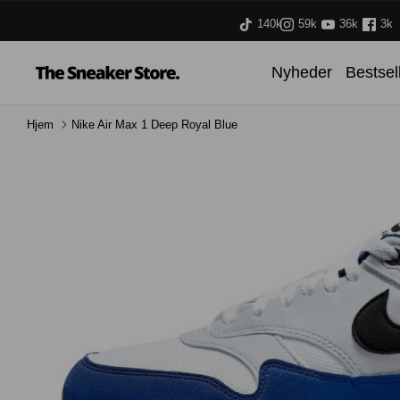
Hop
140k
59k
36k
3k
til
indhold
Nyheder
Bestsel
Hjem
Nike Air Max 1 Deep Royal Blue