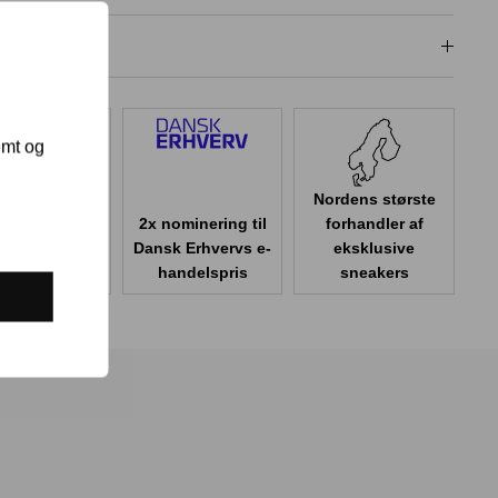
dligeholdelse
emt og
Nordens største
2x nominering til
forhandler af
er 100.000
Dansk Erhvervs e-
eksklusive
er i Danmark
handelspris
sneakers