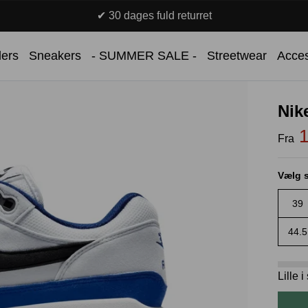
lers
Sneakers
- SUMMER SALE -
Streetwear
Acces
Nik
1
Fra
Vælg s
39
44.5
Lille 