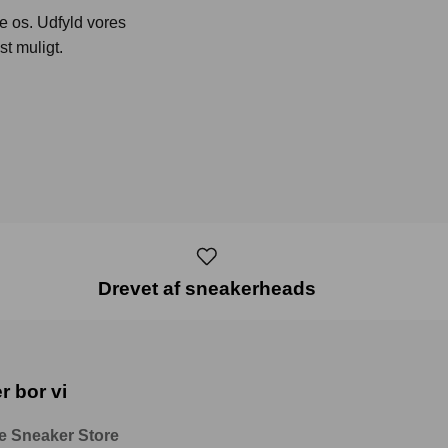
te os. Udfyld vores
st muligt.
Drevet af sneakerheads
r bor vi
e Sneaker Store