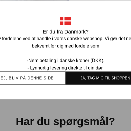
Ve
Er du fra Danmark?
 fordelene ved at handle i vores danske webshop! Vi gør det n
bekvemt for dig med fordele som
-Nem betaling i danske kroner (DKK).
Ov
- Lynhurtig levering direkte til din dør.
kund
NEJ, BLIV PÅ DENNE SIDE
JA, TAG MIG TIL SHOPPEN
Har du spørgsmål?