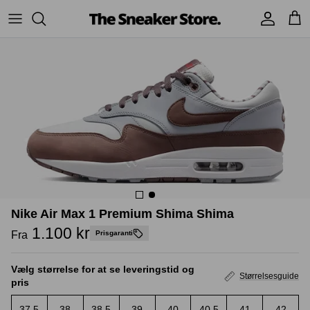
Hop
til
indhold
Sneakers
Stüssy
Accessories
Adidas
Supreme
Nike
BAPE - A Bathing Ape
UGG
TSS Collection
Yeezy
Nike Air Max 1 Premium Shima Shima
Accessories
Sneaker boks
Jordans
1.100 kr
Fra
Prisgaranti
New Balance
Vælg størrelse for at se leveringstid og
Størrelsesguide
pris
Andre brands
37.5
38
38.5
39
40
40.5
41
42