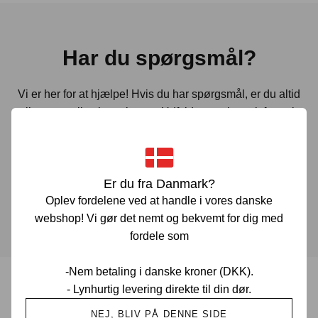
Har du spørgsmål?
Vi er her for at hjælpe! Hvis du har spørgsmål, er du altid
velkommen til at kontakte os. Udfyld vores kontaktformular
gennem linket herunder og vi vender tilbage til dig hurtigst
muligt.
Er du fra Danmark?
KONTAKT OS
Oplev fordelene ved at handle i vores danske
webshop! Vi gør det nemt og bekvemt for dig med
fordele som
-Nem betaling i danske kroner (DKK).
- Lynhurtig levering direkte til din dør.
Prisgaranti i Danmark
NEJ, BLIV PÅ DENNE SIDE