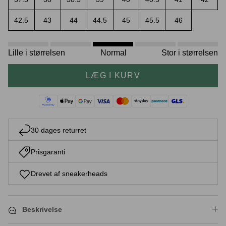
42.5
43
44
44.5
45
45.5
46
Crease protectors
Skotræ
Lille i størrelsen
Normal
Stor i størrelsen
LÆG I KURV
30 dages returret
Prisgaranti
Sneaker rengøring
Drevet af sneakerheads
Beskrivelse