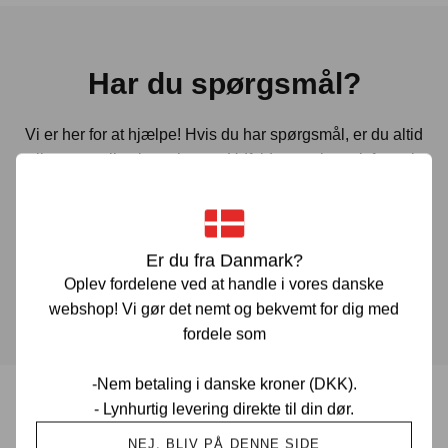
Har du spørgsmål?
Vi er her for at hjælpe! Hvis du har spørgsmål, er du altid
velkommen til at kontakte os. Udfyld vores kontaktformular
gennem linket herunder og vi vender tilbage til dig hurtigst
muligt.
Er du fra Danmark?
KONTAKT OS
Oplev fordelene ved at handle i vores danske
webshop! Vi gør det nemt og bekvemt for dig med
fordele som
-Nem betaling i danske kroner (DKK).
- Lynhurtig levering direkte til din dør.
Prisgaranti i Danmark
NEJ, BLIV PÅ DENNE SIDE