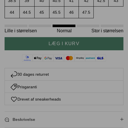
38.5
39
40
40.5
41
42
42.5
43
44
44.5
45
45.5
46
47.5
Crease protectors
Skotræ
Lille i størrelsen
Normal
Stor i størrelsen
LÆG I KURV
30 dages returret
Prisgaranti
Sneaker rengøring
Drevet af sneakerheads
Beskrivelse