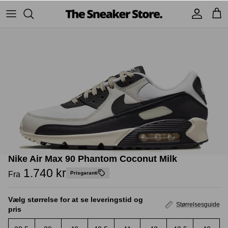
Hop
til
indhold
Sneakers
Stüssy
Accessories
Adidas
Supreme
Nike
BAPE - A Bathing Ape
UGG
TSS Collection
Yeezy
Nike Air Max 90 Phantom Coconut Milk
Accessories
Sneaker boks
Jordans
1.740 kr
Fra
Prisgaranti
New Balance
Vælg størrelse for at se leveringstid og
Størrelsesguide
pris
Andre brands