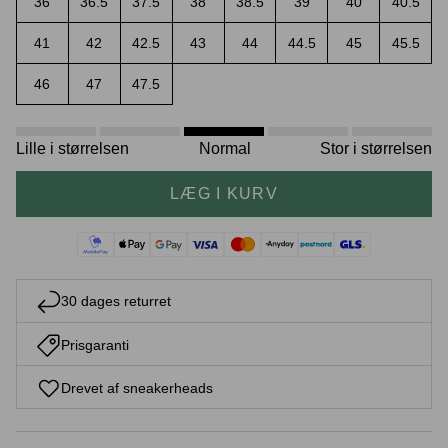
36
36.5
37.5
38
38.5
39
40
40.5
41
42
42.5
43
44
44.5
45
45.5
46
47
47.5
Crease protectors
Skotræ
Lille i størrelsen
Normal
Stor i størrelsen
LÆG I KURV
30 dages returret
Sneaker rengøring
Prisgaranti
Drevet af sneakerheads