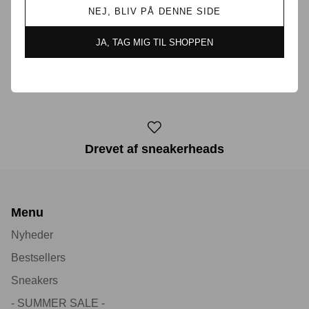
NEJ, BLIV PÅ DENNE SIDE
Prisgaranti i Danmark
JA, TAG MIG TIL SHOPPEN
30 dages returret
Drevet af sneakerheads
Menu
Nyheder
Bestsellers
Sneakers
- SUMMER SALE -