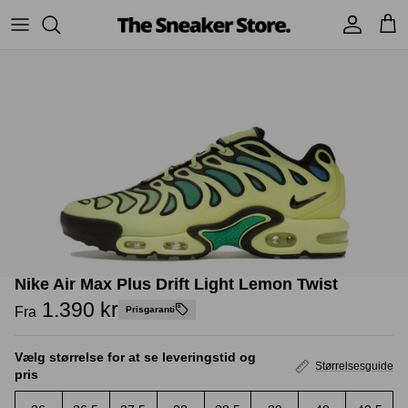
Hop
til
indhold
Sneakers
Stüssy
Accessories
Adidas
Supreme
Nike
BAPE - A Bathing Ape
UGG
TSS Collection
Yeezy
Nike Air Max Plus Drift Light Lemon Twist
Accessories
Sneaker boks
Jordans
1.390 kr
Fra
Prisgaranti
New Balance
Vælg størrelse for at se leveringstid og
Størrelsesguide
pris
Andre brands