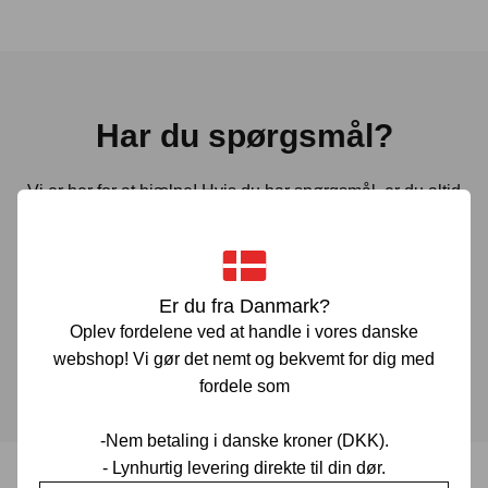
Har du spørgsmål?
Vi er her for at hjælpe! Hvis du har spørgsmål, er du altid
velkommen til at kontakte os. Udfyld vores kontaktformular
gennem linket herunder og vi vender tilbage til dig hurtigst
muligt.
Er du fra Danmark?
Oplev fordelene ved at handle i vores danske
KONTAKT OS
webshop! Vi gør det nemt og bekvemt for dig med
fordele som
-Nem betaling i danske kroner (DKK).
- Lynhurtig levering direkte til din dør.