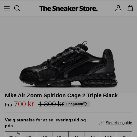
Hop
til
indhold
Sneakers
Stüssy
Accessories
Adidas
Supreme
Nike
BAPE - A Bathing Ape
UGG
TSS Collection
Yeezy
Nike Air Zoom Spiridon Cage 2 Triple Black
Accessories
Sneaker boks
Jordans
700 kr
1.800 kr
Fra
Prisgaranti
New Balance
Vælg størrelse for at se leveringstid og
Størrelsesguide
pris
Andre brands
%