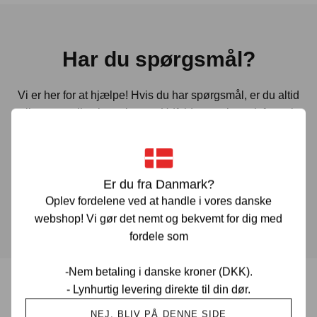
Har du spørgsmål?
Vi er her for at hjælpe! Hvis du har spørgsmål, er du altid
velkommen til at kontakte os. Udfyld vores kontaktformular
gennem linket herunder og vi vender tilbage til dig hurtigst
muligt.
Er du fra Danmark?
KONTAKT OS
Oplev fordelene ved at handle i vores danske
webshop! Vi gør det nemt og bekvemt for dig med
fordele som
-Nem betaling i danske kroner (DKK).
- Lynhurtig levering direkte til din dør.
Prisgaranti i Danmark
NEJ, BLIV PÅ DENNE SIDE