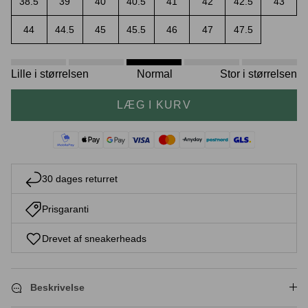
38.5
39
40
40.5
41
42
42.5
43
44
44.5
45
45.5
46
47
47.5
Crease protectors
Skotræ
Lille i størrelsen
Normal
Stor i størrelsen
LÆG I KURV
30 dages returret
Prisgaranti
Sneaker rengøring
Drevet af sneakerheads
Beskrivelse